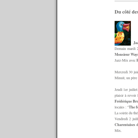
n°553 : 15/06/2015
n°552 : 08/06/2015
Du côté des
n°551 : 01/06/2015
n°550 : 25/05/2015
n°549 : 18/05/2015
n°548 : 11/05/2015
n°547 : 04/05/2015
n°546 : 27/04/2015
Jaz
n°545 : 20/04/2015
Demain mardi 29
n°544 : 13/04/2015
Monsieur Wayn
n°543 : 06/04/2015
Jazz-Mix avec
H
n°542 : 30/03/2015
n°541 : 23/03/2015
Mercredi 30 juin
n°540 : 20/03/2015
Minuit, un père e
n°539 : 16/03/2015
n°538 : 09/03/2015
Jeudi 1er juill
n°537 : 02/03/2015
plaisir à revoir
n°536 : 23/02/2015
Frédérique Br
n°535 : 16/02/2015
locales : "
The fo
n°534 : 09/02/2015
La soirée du thé
n°533 : 02/02/2015
Vendredi 2 juil
n°532 : 26/01/2015
Charentaises 
n°531 : 19/01/2015
Mix.
n°530 : 12/01/2015