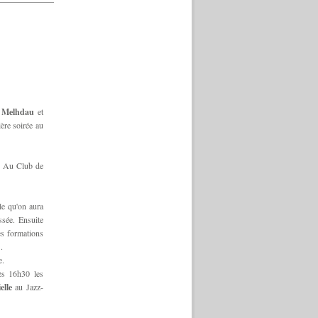
 Melhdau
et
ère soirée au
 Au Club de
le qu'on aura
ssée. Ensuite
es formations
.
e.
ès 16h30 les
elle
au Jazz-