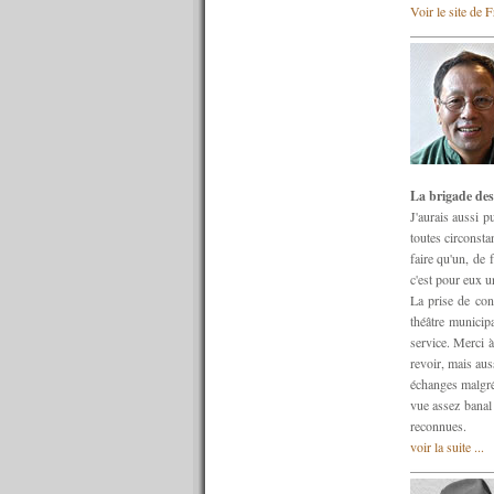
n°641 : 09/01/2017
Voir le site de 
n°640 : 02/01/2017
----------
2016
----------
n°639 : 19/12/2016
n°638 : 12/12/2016
n°637 : 05/12/2016
n°636 : 28/11/2016
La brigade des
n°635 : 21/11/2016
J'aurais aussi p
n°634 : 14/11/2016
toutes circonsta
n°633 : 07/11/2016
faire qu'un, de 
n°632 : 31/10/2016
c'est pour eux un
n°631 : 24/10/2016
La prise de con
n°630 : 17/10/2016
théâtre municipa
n°629 : 10/10/2016
service. Merci à
n°628 : 03/10/2016
revoir, mais aus
n°627 : 26/09/2016
échanges malgré
n°626 : 19/09/2016
vue assez banal 
n°625 : 12/09/2016
reconnues.
n°624 : 05/09/2016
voir la suite ...
n°623 : 29/08/2016
n°622 : 22/08/2016
n°621 : 15/08/2016