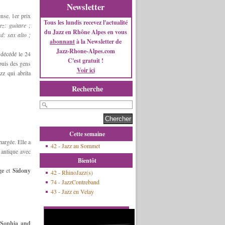
Newsletter
ense. 1er prix
Tous les lundis recevez l'actualité
z: guitare ;
du Jazz en Rhône Alpes en vous
d: sax alto ;
abonnant
à la Newsletter de
Jazz-Rhone-Alpes.com
 décédé le 24
C'est gratuit !
puis des gens
Voir ici
z qui abrita
Recherche
Cette semaine
hargée. Elle a
42 - Jazz au Sommet
 antique avec
Bientôt
ge
et
Sidony
42 - RhinoJazz(s)
74 - JazzContreband
43 - Jazz en Velay
Sophia and