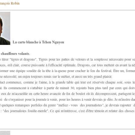
François Robin
La carte blanche à Tchen Nguyen
 chauffeurs volants
.
u titrer "tigres et dragons". Tigres pour les pattes de velours et la souplesse nécessaire pour 
nces, œil clair, course puissante à l'efficacité optimale. Dragons, car tous mettent en avant la n
former une équipe soudée de la tête à la queue pour cracher le feu du festival. Être un, forme
e nécessité, un enjeu toujours remis sur le métier, et aussi un très grand plaisir.
tact commence, comme je l'aime, à la grande table qui leur est réservée chaque soir, sous le
l. Ils commencent à s'attabler à partir de minuit 30, rejoints bien plus tard par ceux qui doive
 eux de m'accueillir en cette heure avancée de fin de boulot où ils décompressent, partagent le 
si de s'organiser pour la journée à venir, pour les heures à venir devrais-je dire. Je m'insère d
 quelques remarques perfides du genre "méfiez - vous des journalistes", je devrais rajouter d
: "des journalistes fouille-merde". Ce qui m'intéresse, c'est d'être témoin et relater des chose