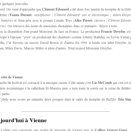
 quelques nouvelles
ord. On vient d'apprendre que
Clément Edouard
a été deux fois lauréat du tremplin de la Déf
 Irène
(
Yoann Durant
: saxophones ; Clément Edouard: sax et électronique ; Julien Despre
 batterie)
et 3ème prix avec le groupe Lunatic Toys
(
Alice Perret:
claviers ; Clément Edouar
erie)
. On retrouve des noms de musiciens rhonalpins dans ce palmarès . Bravo à tous.
ec la disparition d'un grand Monsieur du Jazz en France. Le producteur
Francis Dreyfus
est
articipé à l'époque "yéyé" en produisant des chanteurs comme Johnny Halliday ou Sylvie Vartan 
he, Cat Stevens ou encore David Bowie et d'autres.En 1991 il fonda son label Dreyfus Jaz
ni, Miles Davis, Marcus Miller et plein d'autres. Total respect Monsieur Dreyfus.
 côté de Vienne
che du festival est consacré à la musique sacrée. Cette année c'est
Liz McComb
qui s'en est c
tion œcuménique à la cathédrale St-Maurice puis a tenu toute la soirée sur la scène du théâtre
 partie.
 Cybèle nous avons pu entendre deux groupes dans le cadre du tremplin du ReZZo:
Trio Sin
ujourd'hui à Vienne
 Cybèle sera consacrée aux écoles de musique de Vienne avec le
College Groove Gang
;