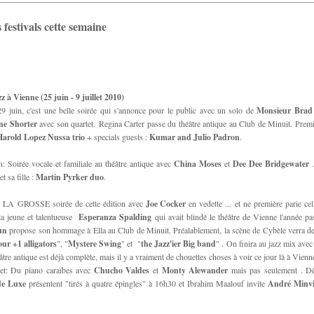
 festivals cette semaine
z à Vienne (25 juin - 9 juillet 2010)
 juin, c'est une belle soirée qui s'annonce pour le public avec un solo de
Monsieur Brad
e Shorter
avec son quartet. Regina Carter passe du théâtre antique au Club de Minuit. Premi
arold Lopez Nussa trio
+ specials guests :
Kumar and Julio Padron
.
: Soirée vocale et familiale au théâtre antique avec
China Moses
et
Dee Dee Bridgewater
.
t sa fille :
Martin Pyrker duo
.
et: LA GROSSE soirée de cette édition avec
Joe Cocker
en vedette ... et ne première parie cel
 la jeune et talentueuse
Esperanza Spalding
qui avait blindé le théâtre de Vienne l'année pa
un
propose son hommage à Ella au Club de Minuit. Préalablement, la scène de Cybèle verra d
ur +1 alligators
", "
Mystere Swing
" et "
the Jazz'ier Big band
" . On finira au jazz mix avec 
âtre antique est déjà complète, mais il y a vraiment de chouettes choses à voir ce jour là à Vienn
let: Du piano caraïbes avec
Chucho Valdes
et
Monty Alewander
mais pas seulement . D
de Luxe
présentent "tirés à quatre épingles" à 16h30 et Ibrahim Maalouf invite
André Minvi