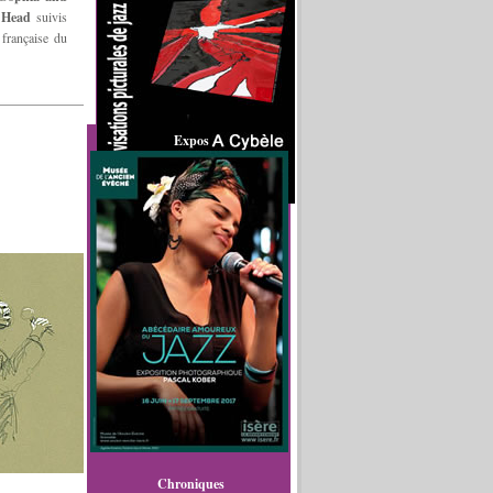
 Head
suivis
 française du
Expos
Chroniques