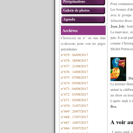
Pérégrinations
Pour commencer
Les bonnes d'ab
Galerie de photos
avec le groupe
Agenda
Sébastien Brun:
Jean Joly
: batt
Archives
La mauvaise, av
juin. Il avait p
Choisissez un n° ou une date
comme Christop
ci-dessous pour voir les pages
Michel Petruccia
précédentes
n°679 : 04/09/2017
n°678 : 28/08/2017
n°677 : 21/08/2017
n°676 : 14/08/2017
n°675 : 07/08/2017
Du
n°674 : 05/08/2017
Le premier diman
n°673 : 04/08/2017
animé la célébra
n°672 : 03/08/2017
un show en trois
n°671 : 02/08/2017
L'après midi à
n°670 : 31/07/2017
Box
.
n°669 : 24/07/2017
n°668 : 17/07/2017
A voir a
n°667 : 10/07/2017
n°666 : 03/07/2017
L'après-midi à