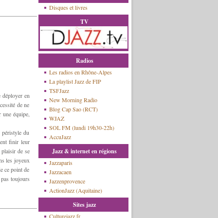
Disques et livres
TV
Radios
Les radios en Rhône-Alpes
La playlist Jazz de FIP
TSFJazz
se déployer en
New Morning Radio
écessité de ne
Blog Cap Sao (RCT)
r une équipe,
WJAZ
SOL FM (lundi 19h30-22h)
 péristyle du
AccuJazz
nt finir leur
plaisir de se
Jazz & internet en régions
ans les joyeux
Jazzaparis
e ce point de
Jazzacaen
s pas toujours
Jazzenprovence
ActionJazz (Aquitaine)
Sites jazz
Culturejazz.fr