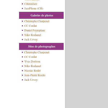
CitizenJazz
JazzPhone (CH)
Galeries de photos
Christophe Charpenel
CC Cordat
Daniel Peyreplane
Niko Rodamel
Jack Urvoy
Sites de photographes
Christophe Charpenel
CC Cordat
Yves Dorison
Niko Rodamel
Nicolas Rodet
Jean-Pierre Rosito
Jack Urvoy