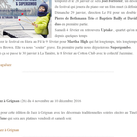
temporel et le 28 janvier ce sera
Joël Forrester
, un déso
du festival qui jouera du piano sur un film muet (à définir
Dimanche 29 janvier, direction Le Fil pour un double 
Pierre de Bethmann Trio
et
Baptiste Bailly et Davi
duo
en première partie.
Samedi 4 février on retrouvera
Uptake
, quartet qu'on 
depuis quelques temps
er le festival on filera au Fil le 9 février pour
Martha High
qui fut longtemps, très longtemps
es Brown. Elle va nous "souler" grave. En première partie nous dégusterons
Supergombo
.
 ça se passe le 30 janvier à La Tanière, le 8 février au Cotton Club avec le collectif Jazzmine.
GagaJazz
zz à Grignan
(26) du 4 novembre au 10 décembre 2016
pour cette édition de Jazz à Grignan avec les désormais traditionnelles soirées electro au Tinel
 Tune
qui sera aux platines vendredi et samedi soir.
Jazz à Grignan