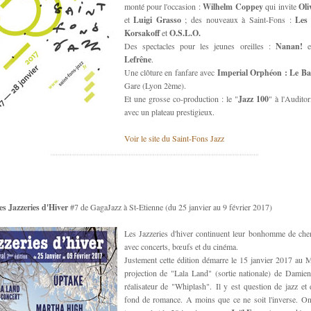
monté pour l'occasion :
Wilhelm Coppey
qui invite
Oli
et
Luigi Grasso
; des nouveaux à Saint-Fons :
Les
Korsakoff
et
O.S.L.O.
Des spectacles pour les jeunes oreilles :
Nanan!
Lefrêne
.
Une clôture en fanfare avec
Imperial Orphéon : Le Ba
Gare (Lyon 2ème).
Et une grosse co-production : le "
Jazz 100
" à l'Audito
avec un plateau prestigieux.
Voir le site du Saint-Fons Jazz
es Jazzeries d'Hiver
#7 de GagaJazz à St-Etienne (du 25 janvier au 9 février 2017)
Les Jazzeries d'hiver continuent leur bonhomme de che
avec concerts, bœufs et du cinéma.
Justement cette édition démarre le 15 janvier 2017 au M
projection de "Lala Land" (sortie nationale) de Damien
réalisateur de "Whiplash". Il y est question de jazz et
fond de romance. A moins que ce ne soit l'inverse. On