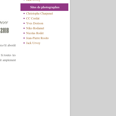
Sites de photographes
Christophe Charpenel
CC Cordat
Yves Dorison
Niko Rodamel
Nicolas Rodet
Jean-Pierre Rosito
Jack Urvoy
a-t'il abordé
Si toutes les
ait amplement