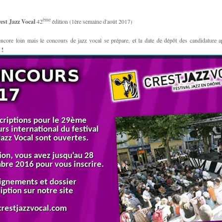
ème
est Jazz Vocal
42
édition (1ère semaine d'août 2017)
 encore loin mais le concours de jazz vocal se prépare, et la date de dépôt des candidature 
 !