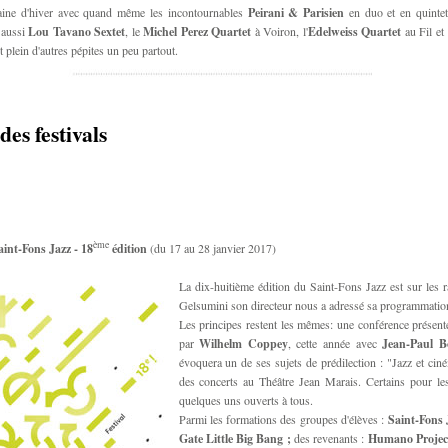
aine d'hiver avec quand même les incontournables
Peirani & Parisien
en duo et en quinte
 aussi
Lou Tavano Sextet
, le
Michel Perez Quartet
à Voiron, l'
Edelweiss Quartet
au Fil et
 plein d'autres pépites un peu partout.
des festivals
ème
aint-Fons Jazz - 18
édition
(du 17 au 28 janvier 2017)
La dix-huitième édition du Saint-Fons Jazz est sur les r
Gelsumini son directeur nous a adressé sa programmatio
Les principes restent les mêmes: une conférence présen
par
Wilhelm Coppey
, cette année avec
Jean-Paul Bo
évoquera un de ses sujets de prédilection : "Jazz et cin
des concerts au Théâtre Jean Marais. Certains pour les
quelques uns ouverts à tous.
Parmi les formations des groupes d'élèves :
Saint-Fons
Gate Little Big Bang ;
des revenants :
Humano Projec