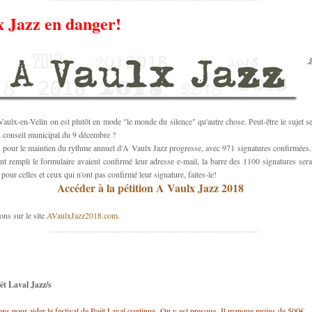
 Jazz en danger!
aulx-en-Velin on est plutôt en mode "le monde du silence" qu'autre chose. Peut-être le sujet ser
n conseil municipal du 9 décembre ?
n pour le maintien du rythme annuel d'A Vaulx Jazz progresse, avec 971 signatures confirmées. 
nt rempli le formulaire avaient confirmé leur adresse e-mail, la barre des 1100 signatures ser
pour celles et ceux qui n'ont pas confirmé leur signature, faites-le!
Accéder à la pétition A Vaulx Jazz 2018
ons sur le site
AVaulxJazz2018.com
.
ët Laval Jazz/s
ons pour aider le festival de Poët Laval continue. On y est presque. Il manque moins de 500€.