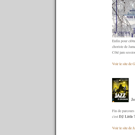
n°641 : 09/01/2017
n°640 : 02/01/2017
----------
2016
----------
n°639 : 19/12/2016
n°638 : 12/12/2016
Enfin pour clôtur
n°637 : 05/12/2016
choriste de Jam
n°636 : 28/11/2016
Côté jam session
n°635 : 21/11/2016
n°634 : 14/11/2016
Voir le site de 
n°633 : 07/11/2016
n°632 : 31/10/2016
n°631 : 24/10/2016
n°630 : 17/10/2016
n°629 : 10/10/2016
n°628 : 03/10/2016
Ja
n°627 : 26/09/2016
n°626 : 19/09/2016
Fin de parcours 
n°625 : 12/09/2016
c'est
DJ Little
n°624 : 05/09/2016
n°623 : 29/08/2016
Voir le site de 
n°622 : 22/08/2016
n°621 : 15/08/2016