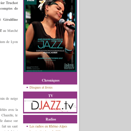
vier Truchot
 comptes de
et
Géraldine
l!
au Marché
rium de Lyon
Chroniques
Disques et livres
TV
min de neige
éliès avec la
 Chazelle, le
Radios
 de danse sur
 fait un saut
Les radios en Rhône-Alpes