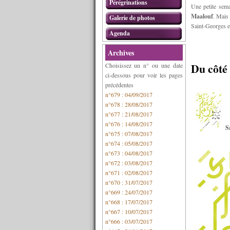
Pérégrinations
Une petite sem
Maalouf
. Mais
Galerie de photos
Saint-Georges et
Agenda
Archives
Du côté 
Choisissez un n° ou une date
ci-dessous pour voir les pages
précédentes
n°679 : 04/09/2017
n°678 : 28/08/2017
n°677 : 21/08/2017
n°676 : 14/08/2017
S
n°675 : 07/08/2017
n°674 : 05/08/2017
n°673 : 04/08/2017
n°672 : 03/08/2017
n°671 : 02/08/2017
n°670 : 31/07/2017
n°669 : 24/07/2017
n°668 : 17/07/2017
n°667 : 10/07/2017
n°666 : 03/07/2017