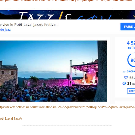
https://www.helloasso.com/associations/nuee-de-jazz/collectes/pour-que-vive-le-poet-laval-jazz-s-
Poët Laval Jazz/s