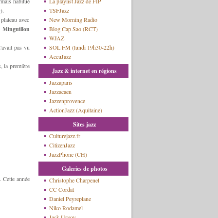
rmais habitué
La playlist Jazz de FIP
).
TSFJazz
plateau avec
New Morning Radio
d Minguillon
Blog Cap Sao (RCT)
WJAZ
n'avait pas vu
SOL FM (lundi 19h30-22h)
AccuJazz
, la première
Jazz & internet en régions
Jazzaparis
Jazzacaen
Jazzenprovence
ActionJazz (Aquitaine)
Sites jazz
Culturejazz.fr
CitizenJazz
JazzPhone (CH)
Galeries de photos
. Cette année
Christophe Charpenel
CC Cordat
Daniel Peyreplane
Niko Rodamel
Jack Urvoy