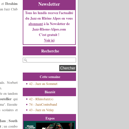
Newsletter
t et
Ibrahim
 au Jazz Club
Tous les lundis recevez l'actualité
du Jazz en Rhône Alpes en vous
abonnant
à la Newsletter de
Jazz-Rhone-Alpes.com
C'est gratuit !
Voir ici
Recherche
Cette semaine
ails. Norbert
42 - Jazz au Sommet
n.
Bientôt
tée en tandem
utellier
qui
42 - RhinoJazz(s)
éma". Ensuite
74 - JazzContreband
 scolaires et
43 - Jazz en Velay
Expos
 Jam
;
South
t
; un combo