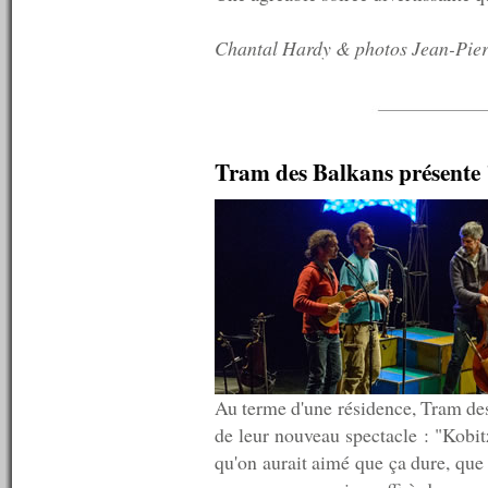
n°12 : 07/07/2007
n°11 : 06/07/2007
Chantal Hardy & photos Jean-Pier
n°10 : 05/07/2007
n°9 : 04/07/2007<
n°8 : 03/07/2007<
n°7 : 02/07/2007<
n°6 : 01/07/2007<
n°5 : 30/06/2007<
Tram des Balkans présente 
n°4 : 29/06/2007<
n°3 : 28/06/2007<
n°2 (indisponible)
n°1 (indisponible)
Au terme d'une résidence, Tram des 
de leur nouveau spectacle : "Kobitz
qu'on aurait aimé que ça dure, que ç