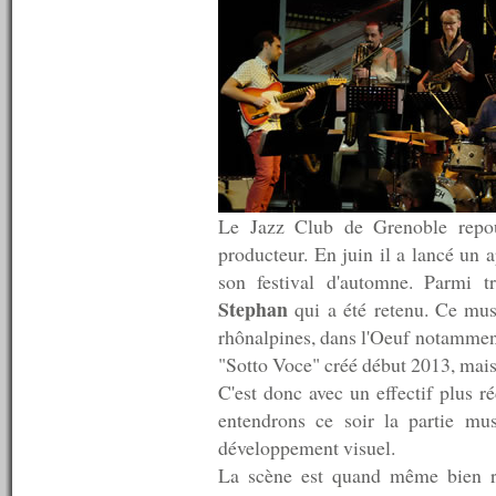
n°214 : 24/05/2010
n°213 : 17/05/2010
n°212 : 10/05/2010
n°211 : 03/05/2010
n°210 : 26/04/2010
n°209 : 19/04/2010
n°208 : 12/04/2010
n°207 : 05/04/2010
n°206 : 29/03/2010
n°205 : 22/03/2010
n°204 : 15/03/2010
Le Jazz Club de Grenoble repou
n°203 : 08/03/2010
producteur. En juin il a lancé un 
n°202 : 01/03/2010
son festival d'automne. Parmi t
n°201 : 22/02/2010
Stephan
qui a été retenu. Ce musi
n°200 : 15/02/2010
n°199 : 08/02/2010
rhônalpines, dans l'Oeuf notamment, 
n°198 : 01/02/2010
"Sotto Voce" créé début 2013, mais 
n°197 : 25/01/2010
C'est donc avec un effectif plus r
n°196 : 18/01/2010
n°195 : 11/01/2010
entendrons ce soir la partie mus
n°194 : 04/01/2010
développement visuel.
----------
La scène est quand même bien re
2009
----------