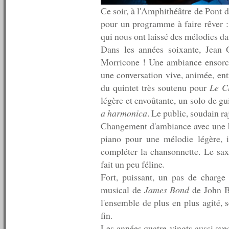
n°329 : 21/11/2011
Ce soir, à l'Amphithéâtre de Pont d
n°328 : 14/11/2011
pour un programme à faire rêver 
n°327 : 07/11/2011
n°326 : 31/10/2011
qui nous ont laissé des mélodies da
n°325 : 24/10/2011
Dans les années soixante, Jean G
n°324 : 17/10/2011
Morricone ! Une ambiance ensorcel
n°323 : 10/10/2011
n°322 : 03/10/2011
une conversation vive, animée, e
n°321 : 26/09/2011
du quintet très soutenu pour
Le Cl
n°320 : 19/09/2011
légère et envoûtante, un solo de gu
n°319 : 12/09/2011
n°318 : 05/09/2011
a harmonica
. Le public, soudain ra
n°317 : 29/08/2011
Changement d'ambiance avec une b
n°316 : 22/08/2011
piano pour une mélodie légère, in
n°315 : 15/08/2011
compléter la chansonnette. Le sax
n°314 : 08/08/2011
n°313 : 06/08/2011
fait un peu féline.
n°312 : 05/08/2011
Fort, puissant, un pas de charge 
n°311 : 04/08/2011
musical de
James Bond
de John Ba
n°310 : 03/08/2011
n°309 : 02/08/2011
l'ensemble de plus en plus agité, 
n°308 : 01/08/2011
fin.
n°307 : 25/07/2011
Les années quatre-vingts aussi ave
n°306 : 18/07/2011