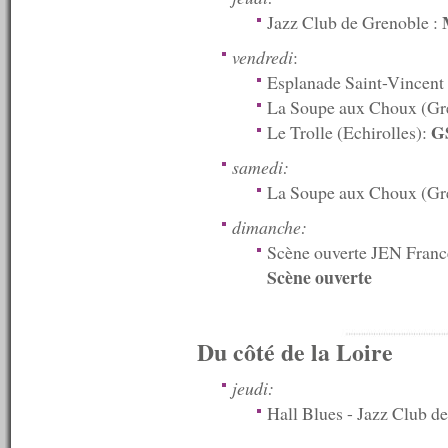
n°553 : 15/06/2015
Jazz Club de Grenoble :
n°552 : 08/06/2015
n°551 : 01/06/2015
vendredi
:
n°550 : 25/05/2015
Esplanade Saint-Vincent
n°549 : 18/05/2015
n°548 : 11/05/2015
La Soupe aux Choux (Gr
n°547 : 04/05/2015
G
Le Trolle (Echirolles):
n°546 : 27/04/2015
n°545 : 20/04/2015
samedi:
n°544 : 13/04/2015
La Soupe aux Choux (Gr
n°543 : 06/04/2015
n°542 : 30/03/2015
dimanche:
n°541 : 23/03/2015
Scène ouverte JEN Franc
n°540 : 20/03/2015
n°539 : 16/03/2015
Scène ouverte
n°538 : 09/03/2015
n°537 : 02/03/2015
n°536 : 23/02/2015
Du côté de la Loire
n°535 : 16/02/2015
n°534 : 09/02/2015
n°533 : 02/02/2015
jeudi:
n°532 : 26/01/2015
Hall Blues - Jazz Club de
n°531 : 19/01/2015
n°530 : 12/01/2015