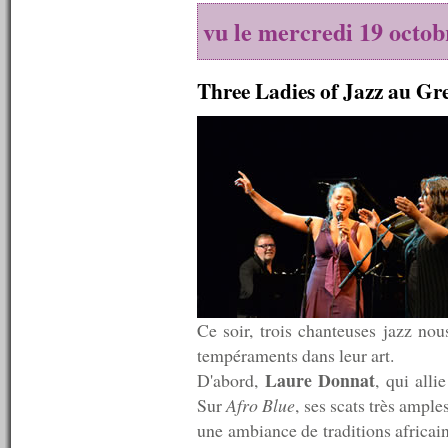
n°146 : 25/05/2009
vu le mercredi 19 octob
n°145 : 18/05/2009
n°144 : 11/05/2009
n°143 : 04/05/2009
Three Ladies of Jazz au Gr
n°142 : 27/04/2009
n°141 : 20/04/2009
n°140 : 13/04/2009
n°139 : 06/04/2009
n°138 : 30/03/2009
n°137 : 23/03/2009
n°136 : 16/03/2009
n°135 : 09/03/2009
n°134 : 02/03/2009
n°133 : 23/02/2009
n°132 : 16/02/2009
n°131 : 09/02/2009
n°130 : 02/02/2009
Ce soir, trois chanteuses jazz nou
n°129 : 26/01/2009
tempéraments dans leur art.
n°128 : 19/01/2009
Laure Donnat
n°127 : 12/01/2009
D'abord,
, qui alli
n°126 : 05/01/2009
Sur
Afro Blue
, ses scats très ample
----------
une ambiance de traditions africai
2008