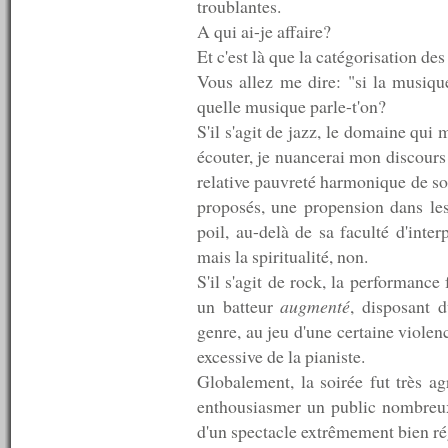
troublantes.
n°373 : 10/07/2012
A qui ai-je affaire?
n°372 : 09/07/2012
n°371 : 08/07/2012
Et c'est là que la catégorisation de
n°370 : 07/07/2012
Vous allez me dire: "si la musiqu
n°369 : 06/07/2012
quelle musique parle-t'on?
n°368 : 05/07/2012
n°367 : 04/07/2012
S'il s'agit de jazz, le domaine qui
n°366 : 03/07/2012
écouter, je nuancerai mon discours 
n°365 : 02/07/2012
relative pauvreté harmonique de so
n°364 : 01/07/2012
n°363 : 30/06/2012
proposés, une propension dans les
n°362 : 29/06/2012
poil, au-delà de sa faculté d'inte
n°361 : 28/06/2012
mais la spiritualité, non.
n°360 : 25/06/2012
n°359 : 18/06/2012
S'il s'agit de rock, la performance
n°358 : 11/06/2012
un batteur
augmenté
, disposant 
n°357 : 04/06/2012
genre, au jeu d'une certaine violen
n°356 : 28/05/2012
excessive de la pianiste.
n°355 : 21/05/2012
n°354 : 14/05/2012
Globalement, la soirée fut très ag
n°353 : 07/05/2012
enthousiasmer un public nombreux
n°352 : 30/04/2012
d'un spectacle extrêmement bien ré
n°351 : 23/04/2012