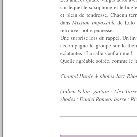
n°305 : 13/07/2011
sur lequel le saxophone et le bugl
n°304 : 12/07/2011
et plein de tendresse. Chacun te
n°303 : 11/07/2011
dans
Mission Impossible
de Lalo S
n°302 : 10/07/2011
n°301 : 09/07/2011
retrouver notre jeunesse.
n°300 : 08/07/2011
Une surprise lors du rappel. Un i
n°299 : 07/07/2011
accompagne le groupe sur le thèm
n°298 : 06/07/2011
n°297 : 05/07/2011
éclatantes ! La salle s'enflamme !
n°296 : 04/07/2011
Quelle agréable soirée, comme le j
n°295 : 03/07/2011
n°294 : 02/07/2011
n°293 : 01/07/2011
Chantal Hardy & photos Jazz-Rho
n°292 : 30/06/2011
n°291 : 29/06/2011
(Julien Feltin: guitare ; Alex Tass
n°290 : 27/06/2011
rhodes ; Daniel Romeo: basse ; Ri
n°289 : 20/06/2011
n°288 : 13/06/2011
n°287 : 06/06/2011
n°286 : 30/05/2011
n°285 : 23/05/2011
n°284 : 16/05/2011
n°283 : 09/05/2011