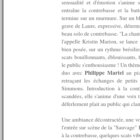
sensualité et d'émotion s'anime
----------
n°125 : 22/12/2008
entraîne la contrebasse et la ba
n°124 : 15/12/2008
termine sur un murmure. Sur un bl
n°123 : 08/12/2008
grave de Laure, expressive, détermi
n°122 : 01/12/2008
n°121 : 24/11/2008
beau solo de contrebasse. "La chan
n°120 : 17/11/2008
l'appelle Kristin Marion, se lanc
n°119 : 10/11/2008
bien posée, sur un rythme brésilie
n°118 : 03/11/2008
n°117 : 27/10/2008
scats bouillonnants, éblouissants
n°116 : 20/10/2008
le public s'enthousiasme ! Un thèm
n°115 : 13/10/2008
Philippe Martel
duo avec
au pi
n°114 : 06/10/2008
n°113 : 29/09/2008
retraçant les échanges de petit
n°112 : 22/09/2008
Simmons. Introduction à la cont
n°111 : 15/09/2008
scandées, elle s'anime d'une voix t
n°110 : 08/09/2008
n°109 : 01/09/2008
déferlement plait au public qui cl
n°108 : 25/08/2008
n°107 : 11/08/2008
Une ambiance décontractée, une vo
n°106 : 09/08/2008
n°105 : 08/08/2008
l'entrée sur scène de la "Sauvage"
n°104 : 07/08/2008
à la contrebasse, quelques scats vi
n°103 : 06/08/2008