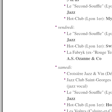
n°509 : 11/08/2014
Le "Second-Souffle" (Ly
n°508 : 09/08/2014
n°507 : 08/08/2014
Jazz
n°506 : 07/08/2014
My
Hot-Club (Lyon 1er):
n°505 : 06/08/2014
n°504 : 04/08/2014
vendredi
:
n°503 : 28/07/2014
Le "Second-Souffle" (Ly
n°502 : 21/07/2014
n°501 : 14/07/2014
Jazz
n°500 : 07/07/2014
Sw
Hot-Club (Lyon 1er):
n°499 : 30/06/2014
La Fabryk (ex-"Rouge T
n°498 : 23/06/2014
A.S. Ozanne & Co
n°497 : 16/06/2014
n°496 : 09/06/2014
samedi:
n°495 : 02/06/2014
n°494 : 26/05/2014
Croisière Jazz & Vin (Dé
n°493 : 19/05/2014
Jazz Club Saint-Georges
n°492 : 12/05/2014
(jazz vocal)
n°491 : 05/05/2014
n°490 : 28/04/2014
Le "Second-Souffle" (Ly
n°489 : 21/04/2014
Jazz
n°488 : 14/04/2014
Ho
Hot-Club (Lyon 1er):
n°487 : 07/04/2014
n°486 : 31/03/2014
Les Voûtes (Caluire-et-C