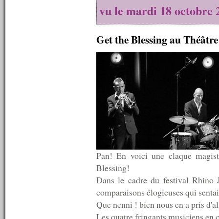
n°282 : 02/05/2011
vu le mardi 18 octobre 
n°281 : 25/04/2011
n°280 : 18/04/2011
n°279 : 11/04/2011
Get the Blessing au Théâtre
n°278 : 04/04/2011
n°277 : 28/03/2011
n°276 : 21/03/2011
n°275 : 14/03/2011
n°274 : 07/03/2011
n°273 : 28/02/2011
n°272 : 26/02/2011
n°271 : 21/02/2011
n°270 : 14/02/2011
n°269 : 07/02/2011
n°268 : 31/01/2011
n°267 : 24/01/2011
n°266 : 17/01/2011
Pan! En voici une claque magistr
n°265 : 10/01/2011
Blessing!
n°264 : 03/01/2011
Dans le cadre du festival Rhino J
----------
2010
comparaisons élogieuses qui sentai
----------
Que nenni ! bien nous en a pris d'all
n°263 : 27/12/2010
Les quatre fringants musiciens en
n°262 : 20/12/2010