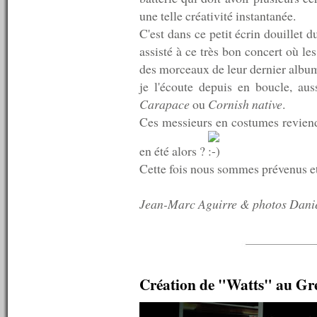
n°238 : 03/08/2010
une telle créativité instantanée.
n°237 : 02/08/2010
n°236 : 26/07/2010
C'est dans ce petit écrin douillet 
n°235 : 19/07/2010
assisté à ce très bon concert où le
n°234 : 12/07/2010
des morceaux de leur dernier album
n°233 : 09/07/2010
n°232 : 08/07/2010
je l'écoute depuis en boucle, auss
n°231 : 07/07/2010
Carapace
ou
Cornish native
.
n°230 : 06/07/2010
Ces messieurs en costumes reviend
n°229 : 05/07/2010
n°228 : 04/07/2010
en été alors ?
n°227 : 03/07/2010
n°226 : 02/07/2010
Cette fois nous sommes prévenus e
n°225 : 01/07/2010
n°224 : 30/06/2010
Jean-Marc Aguirre & photos Danie
n°223 : 29/06/2010
n°222 : 28/06/2010
n°221 : 27/06/2010
n°220 : 26/06/2010
n°219 : 25/06/2010
n°218 : 21/06/2010
Création de "Watts" au Gre
n°217 : 14/06/2010
n°216 : 07/06/2010
n°215 : 31/05/2010