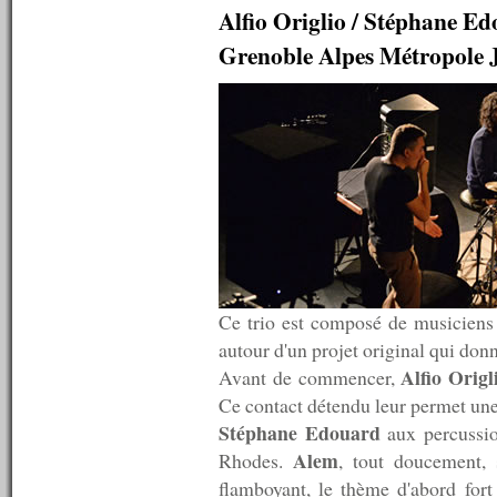
n°59 : 24/12/2007
Alfio Origlio / Stéphane E
n°58 : 17/12/2007
Grenoble Alpes Métropole J
n°57 : 10/12/2007
n°56 : 03/12/2007
n°55 : 26/11/2007
n°54 : 19/11/2007
n°53 : 12/11/2007
n°52 : 05/11/2007
n°51 : 29/10/2007
n°50 : 25/10/2007
n°49 : 24/10/2007
n°48 : 23/10/2007
n°47 : 22/10/2007
n°46 : 19/10/2007
n°45 : 18/10/2007
Ce trio est composé de musiciens i
n°44 : 17/10/2007
autour d'un projet original qui donn
n°43 : 15/10/2007
n°42 : 14/10/2007
Alfio Origl
Avant de commencer,
n°41 : 13/10/2007
Ce contact détendu leur permet une
n°40 : 12/10/2007
Stéphane Edouard
aux percussion
n°39 : 11/10/2007
n°38 : 10/10/2007
Alem
Rhodes.
, tout doucement, 
n°37 : 08/10/2007
flamboyant, le thème d'abord for
n°36 : 07/10/2007