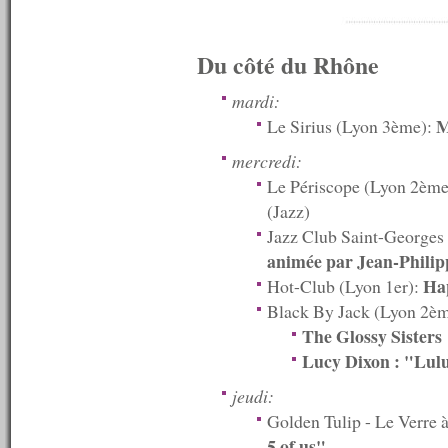
n°529 : 05/01/2015
----------
2014
Du côté du Rhône
----------
n°528 : 22/12/2014
mardi:
n°527 : 15/12/2014
M
Le Sirius (Lyon 3ème):
n°526 : 08/12/2014
n°525 : 01/12/2014
mercredi:
n°524 : 24/11/2014
Le Périscope (Lyon 2èm
n°523 : 17/11/2014
n°522 : 10/11/2014
(Jazz)
n°521 : 03/11/2014
Jazz Club Saint-Georges
n°520 : 27/10/2014
animée par Jean-Philip
n°519 : 20/10/2014
n°518 : 13/10/2014
Ha
Hot-Club (Lyon 1er):
n°517 : 06/10/2014
Black By Jack (Lyon 2è
n°516 : 29/09/2014
The Glossy Sisters
n°515 : 22/09/2014
n°514 : 15/09/2014
Lucy Dixon : "Lulu
n°513 : 08/09/2014
n°512 : 01/09/2014
jeudi:
n°511 : 25/08/2014
Golden Tulip - Le Verre à
n°510 : 18/08/2014
5 of us"