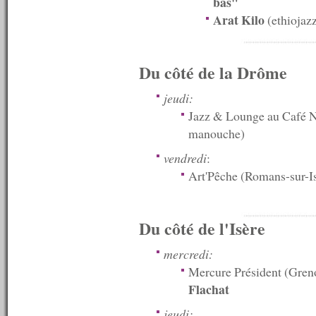
bas"
n°576 : 26/10/2015
Arat Kilo
(ethiojaz
n°575 : 19/10/2015
n°574 : 12/10/2015
n°573 : 05/10/2015
n°572 : 28/09/2015
Du côté de la Drôme
n°571 : 21/09/2015
n°570 : 14/09/2015
jeudi:
n°569 : 07/09/2015
Jazz & Lounge au Café N
n°568 : 31/08/2015
manouche)
n°567 : 24/08/2015
n°566 : 17/08/2015
vendredi
:
n°565 : 10/08/2015
n°564 : 08/08/2015
Art'Pêche (Romans-sur-I
n°563 : 07/08/2015
n°562 : 06/08/2015
n°561 : 05/08/2015
Du côté de l'Isère
n°560 : 03/08/2015
n°559 : 27/07/2015
mercredi:
n°558 : 20/07/2015
n°557 : 13/07/2015
Mercure Président (Gren
n°556 : 06/07/2015
Flachat
n°555 : 29/06/2015
n°554 : 22/06/2015
jeudi: