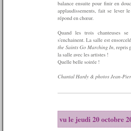
n°79 : 26/05/2008
balance ensuite pour finir en do
n°78 : 19/05/2008
applaudissements, fait se lever l
n°77 : 12/05/2008
répond en chœur.
n°76 : 05/05/2008
n°75 : 28/04/2008
n°74 : 21/04/2008
Quand les trois chanteuses se 
n°73 : 14/04/2008
s'enchainent. La salle est ensorce
n°72 : 07/04/2008
n°71 : 31/03/2008
the Saints Go Marching In
, repris
n°70 : 24/03/2008
la salle avec les artistes !
n°69 : 17/03/2008
Quelle belle soirée !
n°68 : 10/03/2008
n°67 : 03/03/2008
n°66 : 27/02/2008
Chantal Hardy & photos Jean-Pier
n°66 : 18/02/2008
n°65 : 11/02/2008
n°64 : 04/02/2008
n°63 : 28/01/2008
n°62 : 21/01/2008
n°61 : 14/01/2008
n°60 : 07/01/2008
vu le jeudi 20 octobre 2
----------
2007
----------