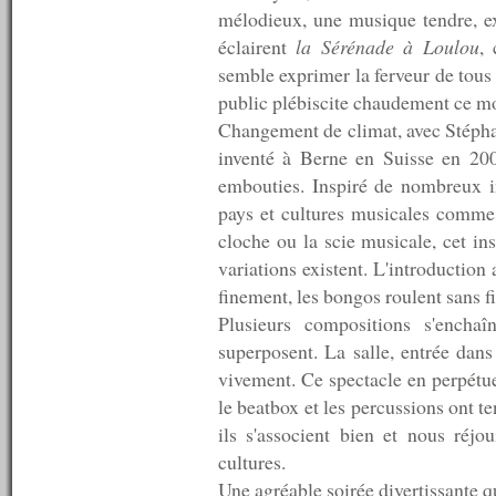
mélodieux, une musique tendre, ex
n°35 : 06/10/2007
n°34 : 05/10/2007
éclairent
la Sérénade à Loulou
,
n°33 : 04/10/2007
semble exprimer la ferveur de tous 
n°32 : 03/10/2007
public plébiscite chaudement ce m
n°31 : 01/10/2007
n°30 : 16/09/2007
Changement de climat, avec Stéph
n°29 : 30/08/2007
inventé à Berne en Suisse en 20
n°28 : 05/08/2007
embouties. Inspiré de nombreux i
n°27 : 04/08/2007
n°26 : 03/08/2007
pays et cultures musicales comme 
n°25 : 02/08/2007
cloche ou la scie musicale, cet i
n°24 : 31/07/2007
variations existent. L'introduction
n°23 : 30/07/2007
finement, les bongos roulent sans fi
n°22 : 29/07/2007
n°21 : 27/07/2007
Plusieurs compositions s'enchaî
n°20 : 26/07/2007
superposent. La salle, entrée dans 
n°19 : 14/07/2007
vivement. Ce spectacle en perpétuel
n°18 : 13/07/2007
n°17 : 12/07/2007
le beatbox et les percussions ont te
n°16 : 11/07/2007
ils s'associent bien et nous réj
n°15 : 10/07/2007
cultures.
n°14 : 09/07/2007
n°13 : 08/07/2007
Une agréable soirée divertissante q