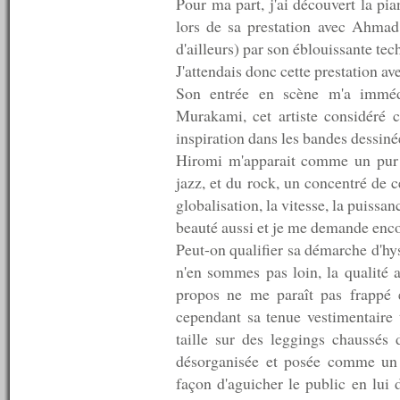
Pour ma part, j'ai découvert la pi
n°397 : 05/11/2012
n°396 : 29/10/2012
lors de sa prestation avec Ahmad
n°395 : 22/10/2012
d'ailleurs) par son éblouissante t
n°394 : 15/10/2012
J'attendais donc cette prestation a
n°393 : 08/10/2012
n°392 : 01/10/2012
Son entrée en scène m'a imméd
n°391 : 24/09/2012
Murakami, cet artiste considéré 
n°390 : 17/09/2012
inspiration dans les bandes dessiné
n°389 : 10/09/2012
n°388 : 03/09/2012
Hiromi m'apparait comme un pur p
n°387 : 27/08/2012
jazz, et du rock, un concentré de
n°386 : 20/08/2012
globalisation, la vitesse, la puissa
n°385 : 13/08/2012
n°384 : 06/08/2012
beauté aussi et je me demande encor
n°383 : 04/08/2012
Peut-on qualifier sa démarche d'hys
n°382 : 03/08/2012
n'en sommes pas loin, la qualité ar
n°381 : 02/08/2012
propos ne me paraît pas frappé 
n°380 : 01/08/2012
n°379 : 30/07/2012
cependant sa tenue vestimentaire t
n°378 : 23/07/2012
taille sur des leggings chaussés
n°377 : 16/07/2012
désorganisée et posée comme un p
n°376 : 13/07/2012
n°375 : 12/07/2012
façon d'aguicher le public en lui 
n°374 : 11/07/2012