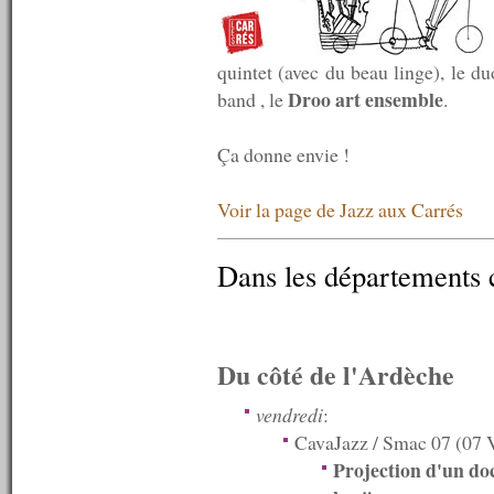
n°597 : 28/03/2016
n°596 : 21/03/2016
n°595 : 14/03/2016
quintet (avec du beau linge), le d
n°594 : 07/03/2016
n°593 : 29/02/2016
Droo art ensemble
band , le
.
n°592 : 22/02/2016
n°591 : 15/02/2016
Ça donne envie !
n°590 : 08/02/2016
n°589 : 01/02/2016
n°588 : 25/01/2016
Voir la page de Jazz aux Carrés
n°587 : 18/01/2016
n°586 : 11/01/2016
n°585 : 04/01/2016
Dans les départements 
----------
2015
----------
n°584 : 21/12/2015
n°583 : 14/12/2015
Du côté de l'Ardèche
n°582 : 07/12/2015
n°581 : 30/11/2015
vendredi
:
n°580 : 23/11/2015
CavaJazz / Smac 07 (07 V
n°579 : 16/11/2015
Projection d'un do
n°578 : 09/11/2015
n°577 : 02/11/2015