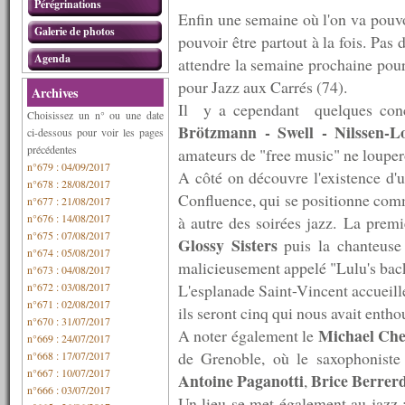
Pérégrinations
Enfin une semaine où l'on va pouvoi
Galerie de photos
pouvoir être partout à la fois. Pas
Agenda
attendre la semaine prochaine pour
pour Jazz aux Carrés (74).
Archives
Il y a cependant quelques conce
Choisissez un n° ou une date
Brötzmann - Swell - Nilssen-L
ci-dessous pour voir les pages
précédentes
amateurs de "free music" ne loupe
n°679 : 04/09/2017
A côté on découvre l'existence d'
n°678 : 28/08/2017
Confluence, qui se positionne com
n°677 : 21/08/2017
n°676 : 14/08/2017
à autre des soirées jazz. La premi
n°675 : 07/08/2017
Glossy Sisters
puis la chanteus
n°674 : 05/08/2017
malicieusement appelé "Lulu's bac
n°673 : 04/08/2017
n°672 : 03/08/2017
L'esplanade Saint-Vincent accueill
n°671 : 02/08/2017
ils seront cinq qui nous avait enth
n°670 : 31/07/2017
Michael Che
A noter également le
n°669 : 24/07/2017
de Grenoble, où le saxophoniste s
n°668 : 17/07/2017
n°667 : 10/07/2017
Antoine Paganotti
Brice Berrer
,
n°666 : 03/07/2017
Un lieu se met également au jazz 