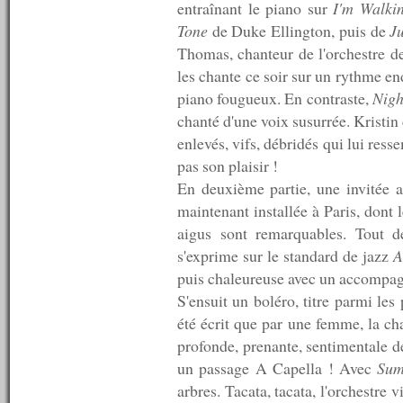
entraînant le piano sur
I'm Walki
n°102 : 04/08/2008
Tone
de Duke Ellington, puis de
J
n°101 : 28/07/2008
n°100 : 21/07/2008
Thomas, chanteur de l'orchestre de 
n°99 : 14/07/2008
les chante ce soir sur un rythme en
n°98 : 11/07/2008
piano fougueux. En contraste,
Nigh
n°97 : 10/07/2008
n°96 : 09/07/2008
chanté d'une voix susurrée. Kristin
n°95 : 08/07/2008
enlevés, vifs, débridés qui lui ress
n°94 : 07/07/2008
pas son plaisir !
n°93 : 06/07/2008
n°92 : 05/07/2008
En deuxième partie, une invitée 
n°91 : 04/07/2008
maintenant installée à Paris, dont l
n°90 : 03/07/2008
aigus sont remarquables. Tout de
n°89 : 02/07/2008
n°88 : 01/07/2008
s'exprime sur le standard de jazz
A
n°87 : 30/06/2008
puis chaleureuse avec un accompa
n°86 : 29/06/2008
S'ensuit un boléro, titre parmi les 
n°85 : 28/06/2008
n°84 : 26/06/2008
été écrit que par une femme, la c
n°83 : 23/06/2008
profonde, prenante, sentimentale d
n°82 : 16/06/2008
un passage A Capella ! Avec
Sum
n°81 : 09/06/2008
n°80 : 02/06/2008
arbres. Tacata, tacata, l'orchestre 