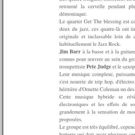
n°261 : 13/12/2010
retourné la cervelle pendant pl
n°260 : 06/12/2010
démoniaque.
n°259 : 29/11/2010
Le quartet Get The blessing est c
n°258 : 22/11/2010
n°257 : 15/11/2010
deux du jazz, ces quatre-là ont 
n°256 : 08/11/2010
originale et inclassable loin d
n°255 : 01/11/2010
habituellement le Jazz Rock.
n°254 : 25/10/2010
n°253 : 18/10/2010
Jim Barr
à la basse et à la guitar
n°252 : 11/10/2010
connus pour œuvrer au sein du gro
n°251 : 04/10/2010
Pete Judge
trompettiste
et le saxo
n°250 : 27/09/2010
n°249 : 20/09/2010
Leur musique complexe, puissante
n°248 : 13/09/2010
s'est nourrie de trip hop, d'élec
n°247 : 06/09/2010
héritière d'Ornette Coleman un des 
n°246 : 30/08/2010
Cette musique hybride se révè
n°245 : 23/08/2010
n°244 : 16/08/2010
électroniques et les effets de s
n°243 : 09/08/2010
grandement à la sensation de mode
n°242 : 07/08/2010
proposées.
n°241 : 06/08/2010
n°240 : 05/08/2010
Le groupe est très équilibré, cepend
n°239 : 04/08/2010
batterie qui doit avoir plusieurs c