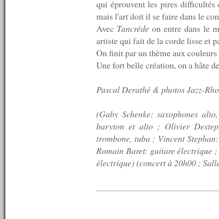
qui éprouvent les pires difficultés
n°170 : 05/08/2009
n°169 : 04/08/2009
mais l'art doit il se faire dans le con
n°168 : 03/08/2009
Avec
Tancrède
on entre dans le mo
n°167 : 27/07/2009
artiste qui fait de la corde lisse et
n°166 : 20/07/2009
n°165 : 13/07/2009
On finit par un thème aux couleurs 
n°164 : 10/07/2009
Une fort belle création, on a hâte de
n°163 : 09/07/2009
n°162 : 08/07/2009
n°161 : 07/07/2009
Pascal Derathé & photos Jazz-Rh
n°160 : 06/07/2009
n°159 : 05/07/2009
(Gaby Schenke: saxophones alto, 
n°158 : 04/07/2009
n°157 : 03/07/2009
baryton et alto ; Olivier Dest
n°156 : 02/07/2009
trombone, tuba ; Vincent Stephan:
n°155 : 01/07/2009
Romain Baret: guitare électrique ;
n°154 : 30/06/2009
électrique) (concert à 20h00 ; Sa
n°153 : 29/06/2009
n°152 : 28/06/2009
n°151 : 27/06/2009
n°150 : 22/06/2009
n°149 : 15/06/2009
n°148 : 08/06/2009
n°147 : 01/06/2009