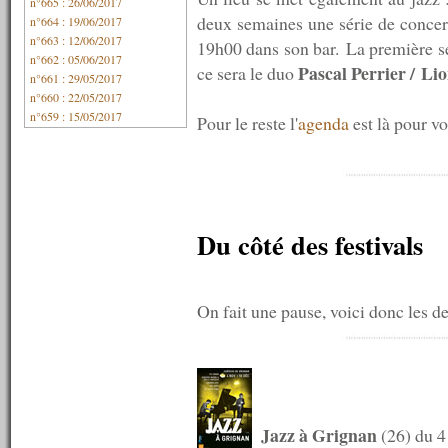
n°665 : 26/06/2017
deux semaines une série de concer
n°664 : 19/06/2017
n°663 : 12/06/2017
19h00 dans son bar. La première s
n°662 : 05/06/2017
Pascal Perrier / L
ce sera le duo
n°661 : 29/05/2017
n°660 : 22/05/2017
n°659 : 15/05/2017
Pour le reste l'
agenda
est là pour vo
n°658 : 08/05/2017
n°657 : 01/05/2017
n°656 : 24/04/2017
n°655 : 17/04/2017
n°654 : 10/04/2017
n°653 : 03/04/2017
Du côté des festivals
n°652 : 27/03/2017
n°651 : 20/03/2017
n°650 : 13/03/2017
n°649 : 06/03/2017
On fait une pause, voici donc les de
n°648 : 27/02/2017
n°647 : 20/02/2017
n°646 : 13/02/2017
n°645 : 06/02/2017
n°644 : 30/01/2017
n°643 : 23/01/2017
Jazz à Grignan
(26) du 
n°642 : 16/01/2017