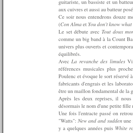
guitariste, un bassiste et un batteu
n°193 : 21/12/2009
aux cuivres et aussi au batteur posé
n°192 : 14/12/2009
Ce soir nous entendrons douze mo
n°191 : 07/12/2009
n°190 : 30/11/2009
(
Con Alma
et
You don't know what 
n°189 : 23/11/2009
Le set débute avec
Tout doux mon
n°188 : 16/11/2009
comme un big band à la Count Basie
n°187 : 09/11/2009
n°186 : 02/11/2009
univers plus ouverts et contempora
n°185 : 26/10/2009
équilibrés.
n°184 : 19/10/2009
Avec
La revanche des limules
Vin
n°183 : 12/10/2009
n°182 : 05/10/2009
références musicales plus proc
n°181 : 28/09/2009
Poulenc et évoque le sort réservé à
n°180 : 21/09/2009
fabricants d'engrais et les laborat
n°179 : 14/09/2009
être un maillon fondamental de la g
n°178 : 07/09/2009
n°177 : 31/08/2009
Après les deux reprises, il nou
n°176 : 24/08/2009
désormais le nom d'une petite fille 
n°175 : 17/08/2009
Une fois l'entracte passé on retrou
n°174 : 10/08/2009
n°173 : 08/08/2009
"Watts":
New and and sudden
une r
n°172 : 07/08/2009
y a quelques années puis
White r
n°171 : 06/08/2009