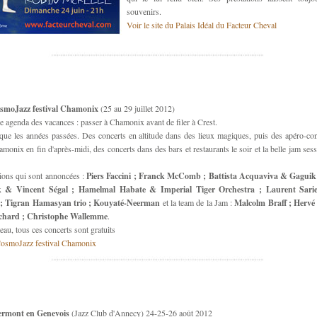
souvenirs.
Voir le site du Palais Idéal du Facteur Cheval
smoJazz festival Chamonix
(25 au 29 juillet 2012)
e agenda des vacances : passer à Chamonix avant de filer à Crest.
ue les années passées. Des concerts en altitude dans des lieux magiques, puis des apéro-co
monix en fin d'après-midi, des concerts dans des bars et restaurants le soir et la belle jam sess
tions qui sont annoncées :
Piers Faccini ; Franck McComb ; Battista Acquaviva & Gagui
 & Vincent Ségal ; Hamelmal Habate & Imperial Tiger Orchestra ; Laurent Sarie
 ; Tigran Hamasyan trio ; Kouyaté-Neerman
et la team de la Jam :
Malcolm Braff ; Hervé
chard ; Christophe Wallemme
.
teau, tous ces concerts sont gratuits
 CosmoJazz festival Chamonix
ermont en Genevois
(Jazz Club d'Annecy) 24-25-26 août 2012