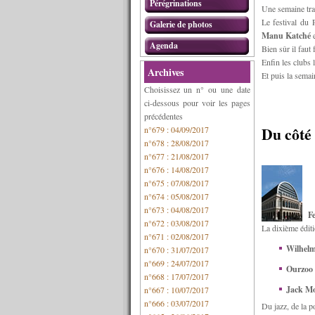
Pérégrinations
Une semaine tran
Le festival du 
Galerie de photos
Manu Katché
Agenda
Bien sûr il faut
Enfin les clubs 
Archives
Et puis la semai
Choisissez un n° ou une date
ci-dessous pour voir les pages
précédentes
Du côté 
n°679 : 04/09/2017
n°678 : 28/08/2017
n°677 : 21/08/2017
n°676 : 14/08/2017
n°675 : 07/08/2017
n°674 : 05/08/2017
n°673 : 04/08/2017
Fe
n°672 : 03/08/2017
La dixième éditi
n°671 : 02/08/2017
Wilhelm
n°670 : 31/07/2017
n°669 : 24/07/2017
Ourzoo 
n°668 : 17/07/2017
Jack Mo
n°667 : 10/07/2017
n°666 : 03/07/2017
Du jazz, de la p