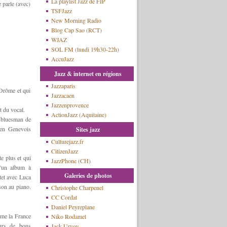
La playlist Jazz de FIP
e parle (avec)
TSFJazz
New Morning Radio
Blog Cap Sao (RCT)
WJAZ
SOL FM (lundi 19h30-22h)
AccuJazz
Jazz & internet en régions
Jazzaparis
Drôme et qui
Jazzacaen
Jazzenprovence
t du vocal.
ActionJazz (Aquitaine)
r bluesman de
en Genevois
Sites jazz
Culturejazz.fr
CitizenJazz
te plus et qui
JazzPhone (CH)
d'un album à
Galeries de photos
rtet avec Luca
son au piano.
Christophe Charpenel
CC Cordat
Daniel Peyreplane
aime la France
Niko Rodamel
ours de bons
Jack Urvoy