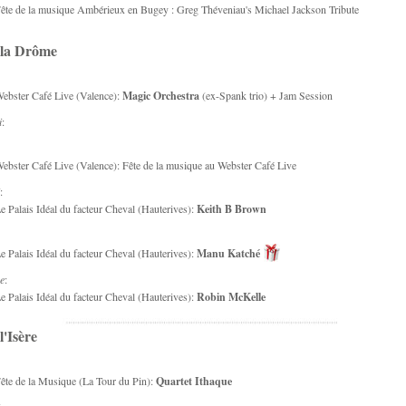
ête de la musique Ambérieux en Bugey :
Greg Théveniau's Michael Jackson Tribute
 la Drôme
ebster Café Live (Valence):
Magic Orchestra
(ex-Spank trio) + Jam Session
i
:
ebster Café Live (Valence): Fête de la musique au Webster Café Live
:
e Palais Idéal du facteur Cheval (Hauterives):
Keith B Brown
e Palais Idéal du facteur Cheval (Hauterives):
Manu Katché
e
:
e Palais Idéal du facteur Cheval (Hauterives):
Robin McKelle
l'Isère
ête de la Musique (La Tour du Pin):
Quartet Ithaque