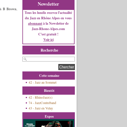
Newsletter
th B Brown
,
Tous les lundis recevez l'actualité
du Jazz en Rhône Alpes en vous
abonnant
à la Newsletter de
Jazz-Rhone-Alpes.com
C'est gratuit !
Voir ici
Recherche
Cette semaine
42 - Jazz au Sommet
Bientôt
42 - RhinoJazz(s)
74 - JazzContreband
43 - Jazz en Velay
Expos