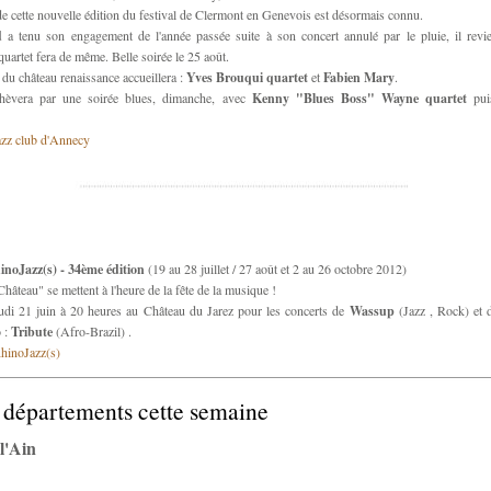
 cette nouvelle édition du festival de Clermont en Genevois est désormais connu.
d
a tenu son engagement de l'année passée suite à son concert annulé par le pluie, il revi
quartet fera de même. Belle soirée le 25 août.
r du château renaissance accueillera :
Yves Brouqui quartet
et
Fabien Mary
.
achèvera par une soirée blues, dimanche, avec
Kenny "Blues Boss" Wayne quartet
pu
jazz club d'Annecy
inoJazz(s) - 34ème édition
(19 au 28 juillet / 27 août et 2 au 26 octobre 2012)
hâteau" se mettent à l'heure de la fête de la musique !
di 21 juin à 20 heures au Château du Jarez pour les concerts de
Wassup
(Jazz , Rock) et
 :
Tribute
(Afro-Brazil) .
RhinoJazz(s)
 départements cette semaine
l'Ain