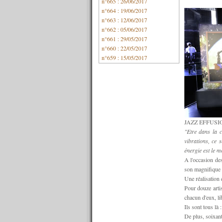
n°665 : 26/06/2017
n°664 : 19/06/2017
n°663 : 12/06/2017
n°662 : 05/06/2017
n°661 : 29/05/2017
n°660 : 22/05/2017
n°659 : 15/05/2017
n°658 : 08/05/2017
n°657 : 01/05/2017
n°656 : 24/04/2017
n°655 : 17/04/2017
n°654 : 10/04/2017
n°653 : 03/04/2017
JAZZ EFFUSION E
n°652 : 27/03/2017
"Etre dans la c
n°651 : 20/03/2017
vibrations, ce 
n°650 : 13/03/2017
énergie est le m
n°649 : 06/03/2017
A l'occasion de
n°648 : 27/02/2017
son magnifique t
n°647 : 20/02/2017
Une réalisation 
n°646 : 13/02/2017
Pour douze artis
n°645 : 06/02/2017
chacun d'eux, li
n°644 : 30/01/2017
Ils sont tous l
n°643 : 23/01/2017
De plus, soixant
n°642 : 16/01/2017