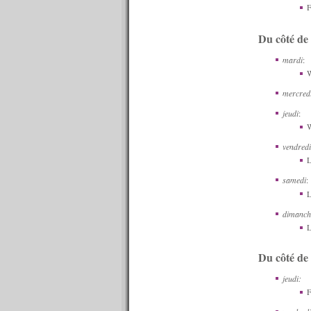
F
n°576 : 26/10/2015
n°575 : 19/10/2015
Du côté de
n°574 : 12/10/2015
n°573 : 05/10/2015
mardi
:
n°572 : 28/09/2015
W
n°571 : 21/09/2015
n°570 : 14/09/2015
mercred
n°569 : 07/09/2015
jeudi
:
n°568 : 31/08/2015
W
n°567 : 24/08/2015
n°566 : 17/08/2015
vendredi
n°565 : 10/08/2015
L
n°564 : 08/08/2015
samedi
:
n°563 : 07/08/2015
L
n°562 : 06/08/2015
n°561 : 05/08/2015
dimanch
n°560 : 03/08/2015
L
n°559 : 27/07/2015
n°558 : 20/07/2015
Du côté de 
n°557 : 13/07/2015
n°556 : 06/07/2015
jeudi:
n°555 : 29/06/2015
F
n°554 : 22/06/2015