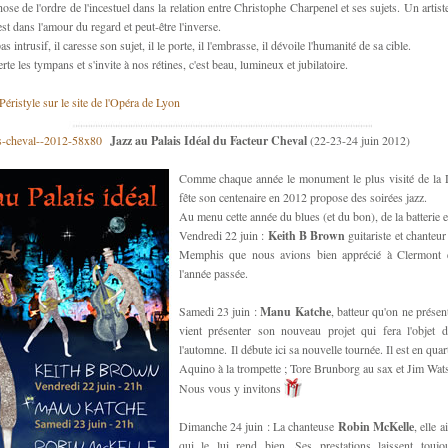
hose de l'ordre de l'incestuel dans la relation entre Christophe Charpenel et ses sujets. Un artist
est dans l'amour du regard et peut-être l'inverse.
as intrusif, il caresse son sujet, il le porte, il l'embrasse, il dévoile l'humanité de sa cible.
te les tympans et s'invite à nos rétines, c'est beau, lumineux et jubilatoire.
Péristyle sur le site de l'Opéra de Lyon
Jazz au Palais Idéal du Facteur Cheval
(22-23-24 juin 2012)
Comme chaque année le monument le plus visité de la 
fête son centenaire en 2012 propose des soirées jazz.
Au menu cette année du blues (et du bon), de la batterie e
Vendredi 22 juin :
Keith B Brown
guitariste et chanteu
Memphis que nous avions bien apprécié à Clermont 
l'année passée.
Samedi 23 juin :
Manu Katche
, batteur qu'on ne présen
vient présenter son nouveau projet qui fera l'objet 
l'automne. Il débute ici sa nouvelle tournée. Il est en qua
Aquino à la trompette ; Tore Brunborg au sax et Jim Wat
Nous vous y invitons
Dimanche 24 juin : La chanteuse
Robin McKelle
, elle 
qui le lui rend bien. Ses prestations laissent touj