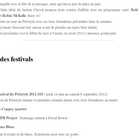
quille avec la fête de la musique, mais qui laisse peu de place au jazz.
Palais idéal du facteur Cheval propose trois soirées d'affilée avec un programme varié:
Kei
et
Robin McKelle
. Bien vu!
 faire un tour au Péristyle avec ses trois formations présentées dans la semaine.
lyonnais finissent leur saison avant de prendre un repos bien mérité.
ne prochaine c'est le début de Jazz à Vienne, la cuvée 2012 s'annonce gouleyante.
des festivals
stival du Péristyle 2012
#10
( jeudi 14 juin au samedi 8 septembre 2012)
on du Péristyle entame sa première semaine pleine avec trois formations au menu:
 Coppey quartet
DB Project
: hommage animal à David Bowie
no Blues
op revisitée et du blues. Éclectisme pour tous les goûts.