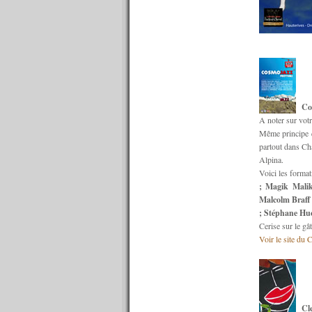
n°620 : 08/08/2016
n°619 : 06/08/2016
n°618 : 04/08/2016
n°617 : 03/08/2016
n°616 : 01/08/2016
n°615 : 30/07/2016
n°614 : 25/07/2016
n°613 : 18/07/2016
Co
n°612 : 11/07/2016
A noter sur votr
n°611 : 04/07/2016
Même principe q
n°610 : 27/06/2016
partout dans Cha
n°609 : 20/06/2016
Alpina.
n°608 : 13/06/2016
Voici les forma
n°607 : 06/06/2016
; Magik Malik
n°606 : 30/05/2016
Malcolm Braff
n°605 : 23/05/2016
; Stéphane Hu
n°604 : 16/05/2016
Cerise sur le gâ
n°603 : 09/05/2016
Voir le site du
n°602 : 02/05/2016
n°601 : 25/04/2016
n°600 : 18/04/2016
n°599 : 11/04/2016
n°598 : 04/04/2016
Cl