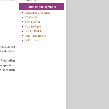
Sites de photographes
Christophe Charpenel
CC Cordat
Yves Dorison
Niko Rodamel
Nicolas Rodet
Jean-Pierre Rosito
Jack Urvoy
ncerts un peu
ion de l'hôtel
k Mouradian
n quintet ;
 Gourdikian