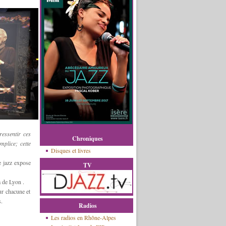
ressentir ces
Chroniques
mplice; cette
Disques et livres
 jazz expose
TV
a de Lyon .
ur chacune et
.
Radios
Les radios en Rhône-Alpes