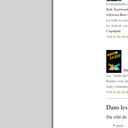
n°597 : 28/03/2016
Le programme de
n°596 : 21/03/2016
Kyle Eastwoo
n°595 : 14/03/2016
Schwarz-Bart
n°594 : 07/03/2016
La veille la cou
n°593 : 29/02/2016
Le festival s'
n°592 : 22/02/2016
Copeland
.
n°591 : 15/02/2016
Voir le site du 
n°590 : 08/02/2016
n°589 : 01/02/2016
n°588 : 25/01/2016
n°587 : 18/01/2016
n°586 : 11/01/2016
n°585 : 04/01/2016
Rh
----------
Les "Jeudis du C
2015
Rendez-vous jeu
----------
Jacky Gammino
n°584 : 21/12/2015
Voir le site du 
n°583 : 14/12/2015
n°582 : 07/12/2015
n°581 : 30/11/2015
Dans les
n°580 : 23/11/2015
Du côté de 
n°579 : 16/11/2015
n°578 : 09/11/2015
jeudi:
n°577 : 02/11/2015