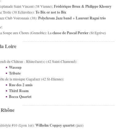
:
splanade Saint Vincent (38 Vienne);
Frédérique Brun & Philippe Khoury
e Trolle (38 Echirolles):
To Bix or not to Bix
azz Club Voironnais (38):
Polychrom Jazz band
+
Laurent Ragni trio
e
:
a Soupe aux Choux (Grenoble): La
classe de Pascal Perrier
(St Egrève)
la Loire
eudi du Château - RhinoJazz(s) (42 Saint-Chamond):
Wassup
Tribute
ête de la musique GagaJazz (42 St-Etienne):
Rue des 2 amis
Third Roam
Bocca Quartet
u Rhône
éristyle #10 (Lyon 1er):
Wilhelm Coppey quartet
(jazz)