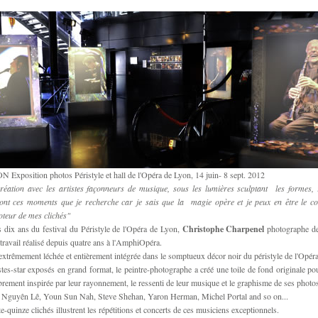
xposition photos Péristyle et hall de l'Opéra de Lyon, 14 juin- 8 sept. 2012
réation avec les artistes façonneurs de musique, sous les lumières sculptant les formes, 
sont ces moments que je recherche car je sais que la magie opère et je peux en être le co
oteur de mes clichés"
s dix ans du festival du Péristyle de l'Opéra de Lyon,
Christophe Charpenel
photographe de
ravail réalisé depuis quatre ans à l'AmphiOpéra.
extrêmement léchée et entièrement intégrée dans le somptueux décor noir du péristyle de l'Opér
tes-star exposés en grand format, le peintre-photographe a créé une toile de fond originale po
brement inspirée par leur rayonnement, le ressenti de leur musique et le graphisme de ses photos
à : Nguyên Lê, Youn Sun Nah, Steve Shehan, Yaron Herman, Michel Portal and so on...
e-quinze clichés illustrent les répétitions et concerts de ces musiciens exceptionnels.