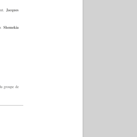
ent.
Jacques
is
Shemekia
 du groupe de