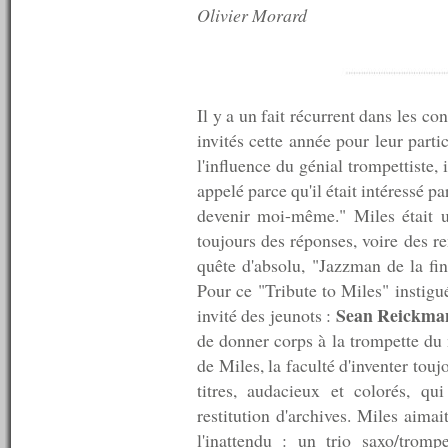
Olivier Morard
n°35 : 06/10/2007
n°34 : 05/10/2007
n°33 : 04/10/2007
n°32 : 03/10/2007
n°31 : 01/10/2007
Il y a un fait récurrent dans les c
n°30 : 16/09/2007
n°29 : 30/08/2007
invités cette année pour leur part
n°28 : 05/08/2007
l'influence du génial trompettiste, 
n°27 : 04/08/2007
appelé parce qu'il était intéressé pa
n°26 : 03/08/2007
n°25 : 02/08/2007
devenir moi-même." Miles était 
n°24 : 31/07/2007
toujours des réponses, voire des r
n°23 : 30/07/2007
quête d'absolu, "Jazzman de la f
n°22 : 29/07/2007
n°21 : 27/07/2007
Pour ce "Tribute to Miles" instig
n°20 : 26/07/2007
Sean Reickma
invité des jeunots :
n°19 : 14/07/2007
de donner corps à la trompette du ma
n°18 : 13/07/2007
n°17 : 12/07/2007
de Miles, la faculté d'inventer tou
n°16 : 11/07/2007
titres, audacieux et colorés, qu
n°15 : 10/07/2007
restitution d'archives. Miles aima
n°14 : 09/07/2007
n°13 : 08/07/2007
l'inattendu : un trio saxo/trompe