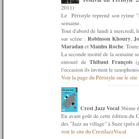
n°620 : 08/08/2016
2011)
n°619 : 06/08/2016
Le Péristyle reprend son rytme "n
n°618 : 04/08/2016
semaine.
n°617 : 03/08/2016
n°616 : 01/08/2016
Tout d'abord de lundi à mercredi, l
n°615 : 30/07/2016
Robinson Khoury
Jo
sur scène :
,
n°614 : 25/07/2016
Maradan
Manhu Roche
et
. Toute
n°613 : 18/07/2016
n°612 : 11/07/2016
La seconde moitié de la semaine se
n°611 : 04/07/2016
Thibaut François
entouré de
(g
n°610 : 27/06/2016
l'occasion ils invitent le saxophoni
n°609 : 20/06/2016
Voir la page du Péristyle sur le sit
n°608 : 13/06/2016
n°607 : 06/06/2016
n°606 : 30/05/2016
n°605 : 23/05/2016
n°604 : 16/05/2016
n°603 : 09/05/2016
Crest Jazz Vocal
36ème éd
n°602 : 02/05/2016
En avant goût de cette édition du C
n°601 : 25/04/2016
des "Jazz au village" à Suze (près d
n°600 : 18/04/2016
n°599 : 11/04/2016
voir le site du CrestJazzVocal
n°598 : 04/04/2016