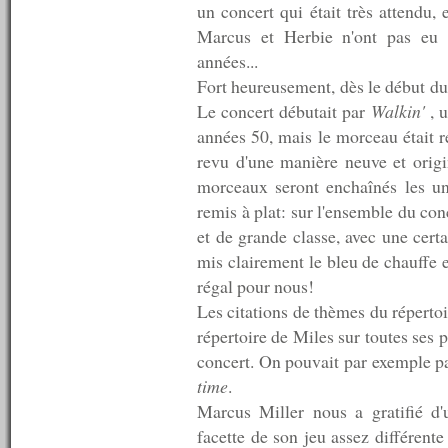
n°79 : 26/05/2008
un concert qui était très attendu, 
n°78 : 19/05/2008
Marcus et Herbie n'ont pas eu 
n°77 : 12/05/2008
années...
n°76 : 05/05/2008
n°75 : 28/04/2008
Fort heureusement, dès le début du
n°74 : 21/04/2008
Le concert débutait par
Walkin'
, 
n°73 : 14/04/2008
années 50, mais le morceau était re
n°72 : 07/04/2008
n°71 : 31/03/2008
revu d'une manière neuve et origi
n°70 : 24/03/2008
morceaux seront enchaînés les uns
n°69 : 17/03/2008
remis à plat: sur l'ensemble du con
n°68 : 10/03/2008
n°67 : 03/03/2008
et de grande classe, avec une cert
n°66 : 27/02/2008
mis clairement le bleu de chauffe 
n°66 : 18/02/2008
régal pour nous!
n°65 : 11/02/2008
n°64 : 04/02/2008
Les citations de thèmes du répertoi
n°63 : 28/01/2008
répertoire de Miles sur toutes ses p
n°62 : 21/01/2008
concert. On pouvait par exemple pa
n°61 : 14/01/2008
n°60 : 07/01/2008
time
.
----------
Marcus Miller nous a gratifié d'
2007
facette de son jeu assez différente
----------