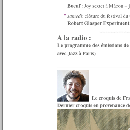
n°441 : 09/07/2013
Boeuf
: Joy sextet à Mâcon + 
n°440 : 08/07/2013
n°439 : 07/07/2013
samedi
: clôture du festival du
n°438 : 06/07/2013
Robert Glasper Experiment
n°437 : 05/07/2013
n°436 : 04/07/2013
A la radio :
n°435 : 03/07/2013
n°434 : 02/07/2013
Le programme des émissions de l
n°433 : 01/07/2013
n°432 : 30/06/2013
avec Jazz à Paris)
n°431 : 29/06/2013
n°430 : 24/06/2013
n°429 : 17/06/2013
n°428 : 10/06/2013
n°427 : 03/06/2013
n°426 : 27/05/2013
n°425 : 20/05/2013
n°424 : 13/05/2013
Le croquis de Fr
n°423 : 06/05/2013
Dernier croquis en provenance d
n°422 : 29/04/2013
n°421 : 22/04/2013
n°420 : 15/04/2013
n°419 : 08/04/2013
n°418 : 01/04/2013