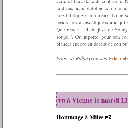
aérien, libéré de toute contrainte.
n°261 : 13/12/2010
tout cas, mais plutôt en communauté
n°260 : 06/12/2010
jazz biblique et lumineux. En persa
n°259 : 29/11/2010
n°258 : 22/11/2010
tarîqa, la voie ascétique soufie qu
n°257 : 15/11/2010
Que restera-t-il du jazz de Sonn
n°256 : 08/11/2010
soupir ? Qu'importe, pour son con
n°255 : 01/11/2010
n°254 : 25/10/2010
planera encore au dessus de son publ
n°253 : 18/10/2010
n°252 : 11/10/2010
François Robin (voir son
Pêle mêl
n°251 : 04/10/2010
n°250 : 27/09/2010
n°249 : 20/09/2010
n°248 : 13/09/2010
n°247 : 06/09/2010
n°246 : 30/08/2010
n°245 : 23/08/2010
n°244 : 16/08/2010
vu à Vienne le mardi 12 
n°243 : 09/08/2010
n°242 : 07/08/2010
n°241 : 06/08/2010
Hommage à Miles #2
n°240 : 05/08/2010
n°239 : 04/08/2010