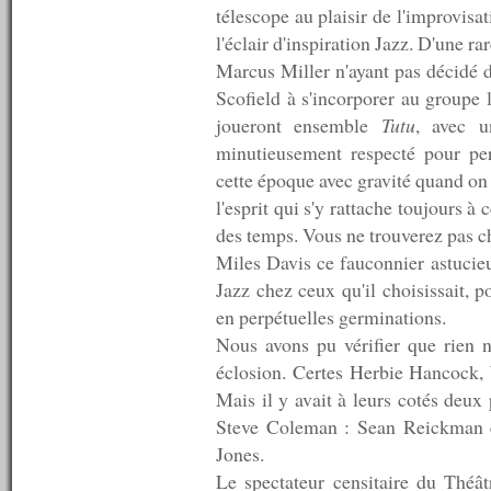
n°170 : 05/08/2009
télescope au plaisir de l'improvisa
n°169 : 04/08/2009
l'éclair d'inspiration Jazz. D'une rar
n°168 : 03/08/2009
Marcus Miller n'ayant pas décidé de
n°167 : 27/07/2009
n°166 : 20/07/2009
Scofield à s'incorporer au groupe l
n°165 : 13/07/2009
joueront ensemble
Tutu
, avec u
n°164 : 10/07/2009
minutieusement respecté pour perpé
n°163 : 09/07/2009
n°162 : 08/07/2009
cette époque avec gravité quand on l
n°161 : 07/07/2009
l'esprit qui s'y rattache toujours à 
n°160 : 06/07/2009
des temps. Vous ne trouverez pas c
n°159 : 05/07/2009
n°158 : 04/07/2009
Miles Davis ce fauconnier astucieux
n°157 : 03/07/2009
Jazz chez ceux qu'il choisissait, p
n°156 : 02/07/2009
en perpétuelles germinations.
n°155 : 01/07/2009
Nous avons pu vérifier que rien n'
n°154 : 30/06/2009
n°153 : 29/06/2009
éclosion. Certes Herbie Hancock, W
n°152 : 28/06/2009
Mais il y avait à leurs cotés deux 
n°151 : 27/06/2009
Steve Coleman : Sean Reickman et
n°150 : 22/06/2009
n°149 : 15/06/2009
Jones.
n°148 : 08/06/2009
Le spectateur censitaire du Théâ
n°147 : 01/06/2009