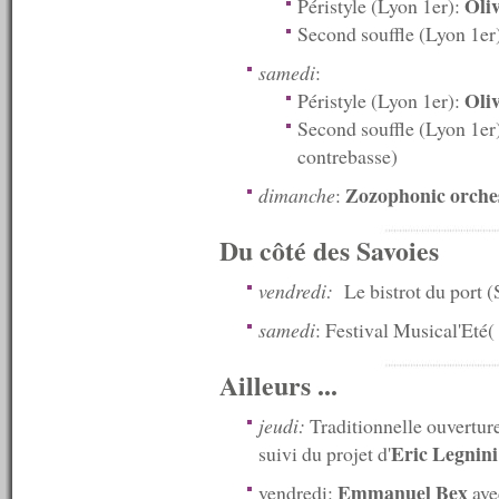
Oli
Péristyle (Lyon 1er):
n°464 : 21/10/2013
Second souffle (Lyon 1er
n°463 : 14/10/2013
n°462 : 07/10/2013
samedi
:
n°461 : 30/09/2013
Oliv
Péristyle (Lyon 1er):
n°460 : 23/09/2013
Second souffle (Lyon 1e
n°459 : 16/09/2013
n°458 : 09/09/2013
contrebasse)
n°457 : 02/09/2013
n°456 : 26/08/2013
Zozophonic orche
dimanche
:
n°455 : 19/08/2013
n°454 : 12/08/2013
Du côté des Savoies
n°453 : 10/08/2013
n°452 : 09/08/2013
vendredi:
Le bistrot du port (
n°451 : 08/08/2013
n°450 : 07/08/2013
samedi
: Festival Musical'Et
n°449 : 05/08/2013
n°448 : 29/07/2013
Ailleurs ...
n°447 : 22/07/2013
n°446 : 15/07/2013
n°445 : 13/07/2013
jeudi:
Traditionnelle ouverture
n°444 : 12/07/2013
Eric Legnini
suivi du projet d'
n°443 : 11/07/2013
n°442 : 10/07/2013
Emmanuel Bex
vendredi:
ave