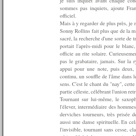
je suis inquiet avant chaque con
n°282 : 02/05/2011
sommes pas inquiets, ajoute Fran
n°281 : 25/04/2011
n°280 : 18/04/2011
officiel.
n°279 : 11/04/2011
Mais à y regarder de plus près, je n
n°278 : 04/04/2011
Sonny Rollins fait plus que de la m
n°277 : 28/03/2011
n°276 : 21/03/2011
sacré, la recherche d'une sorte de tr
n°275 : 14/03/2011
portait l'après-midi pour le blanc,
n°274 : 07/03/2011
officie au rite solaire. Curieuseme
n°273 : 28/02/2011
n°272 : 26/02/2011
pas le grabataire, jamais. Sur la 
n°271 : 21/02/2011
appui pour une note, puis deux, 
n°270 : 14/02/2011
continu, un souffle de l'âme dans 
n°269 : 07/02/2011
n°268 : 31/01/2011
sens. C'est le chant du "nay", cett
n°267 : 24/01/2011
partie céleste, célébrant l'union ret
n°266 : 17/01/2011
Tournant sur lui-même, le saxoph
n°265 : 10/01/2011
n°264 : 03/01/2011
l'élever, intermédiaire des hommes,
----------
derviches tourneurs, très prisée de
2010
aussi une danse spirituelle. En ce
----------
l'invisible, tournant sans cesse, c
n°263 : 27/12/2010
n°262 : 20/12/2010