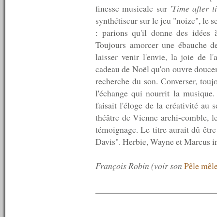
n°12 : 07/07/2007
finesse musicale sur
'Time after t
n°11 : 06/07/2007
synthétiseur sur le jeu "noize", le s
n°10 : 05/07/2007
n°9 : 04/07/2007<
: parions qu'il donne des idées à
n°8 : 03/07/2007<
Toujours amorcer une ébauche d
n°7 : 02/07/2007<
laisser venir l'envie, la joie de 
n°6 : 01/07/2007<
cadeau de Noël qu'on ouvre doucemen
n°5 : 30/06/2007<
n°4 : 29/06/2007<
recherche du son. Converser, toujo
n°3 : 28/06/2007<
l'échange qui nourrit la musique.
n°2 (indisponible)
faisait l'éloge de la créativité a
n°1 (indisponible)
théâtre de Vienne archi-comble, le
témoignage. Le titre aurait dû être
Davis". Herbie, Wayne et Marcus inv
François Robin (voir son
Pêle mêl