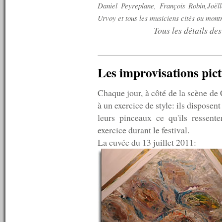
n°350 : 16/04/2012
Daniel Peyreplane, François Robin,Joëll
n°349 : 09/04/2012
Urvoy
et tous les musiciens cités ou mont
n°348 : 02/04/2012
n°347 : 26/03/2012
Tous les détails de
n°346 : 19/03/2012
n°345 : 12/03/2012
n°344 : 05/03/2012
n°343 : 27/02/2012
Les improvisations pict
n°342 : 20/02/2012
n°341 : 13/02/2012
Chaque jour, à côté de la scène de 
n°340 : 06/02/2012
à un exercice de style: ils disposen
n°339 : 30/01/2012
n°338 : 23/01/2012
leurs pinceaux ce qu'ils ressente
n°337 : 16/01/2012
exercice durant le festival.
n°336 : 09/01/2012
La cuvée du 13 juillet 2011:
n°335 : 02/01/2012
----------
2011
----------
n°334 : 26/12/2011
n°333 : 19/12/2011
n°332 : 12/12/2011
n°331 : 05/12/2011
n°330 : 28/11/2011