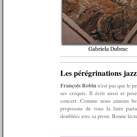
n°329 : 21/11/2011
n°328 : 14/11/2011
n°327 : 07/11/2011
n°326 : 31/10/2011
n°325 : 24/10/2011
n°324 : 17/10/2011
n°323 : 10/10/2011
n°322 : 03/10/2011
n°321 : 26/09/2011
n°320 : 19/09/2011
n°319 : 12/09/2011
n°318 : 05/09/2011
Les pérégrinations jazz
n°317 : 29/08/2011
n°316 : 22/08/2011
n°315 : 15/08/2011
François Robin
n'est pas que le p
n°314 : 08/08/2011
ses croquis. Il écrit aussi et po
n°313 : 06/08/2011
concert. Comme nous aimons beau
n°312 : 05/08/2011
n°311 : 04/08/2011
proposons de vous la faire parta
n°310 : 03/08/2011
doublées avec sa prose. Bonne lect
n°309 : 02/08/2011
n°308 : 01/08/2011
n°307 : 25/07/2011
n°306 : 18/07/2011