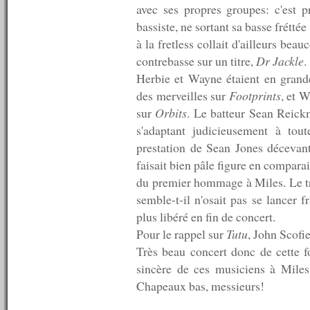
n°59 : 24/12/2007
avec ses propres groupes: c'est pr
n°58 : 17/12/2007
bassiste, ne sortant sa basse fréttée
n°57 : 10/12/2007
à la fretless collait d'ailleurs bea
n°56 : 03/12/2007
contrebasse sur un titre,
Dr Jackle
.
n°55 : 26/11/2007
n°54 : 19/11/2007
Herbie et Wayne étaient en grand
n°53 : 12/11/2007
des merveilles sur
Footprints
, et 
n°52 : 05/11/2007
sur
Orbits
. Le batteur Sean Reickm
n°51 : 29/10/2007
n°50 : 25/10/2007
s'adaptant judicieusement à tout
n°49 : 24/10/2007
prestation de Sean Jones décevante
n°48 : 23/10/2007
faisait bien pâle figure en compara
n°47 : 22/10/2007
n°46 : 19/10/2007
du premier hommage à Miles. Le tro
n°45 : 18/10/2007
semble-t-il n'osait pas se lancer
n°44 : 17/10/2007
plus libéré en fin de concert.
n°43 : 15/10/2007
n°42 : 14/10/2007
Pour le rappel sur
Tutu
, John Scofie
n°41 : 13/10/2007
Très beau concert donc de cette 
n°40 : 12/10/2007
sincère de ces musiciens à Miles,
n°39 : 11/10/2007
n°38 : 10/10/2007
Chapeaux bas, messieurs!
n°37 : 08/10/2007
n°36 : 07/10/2007