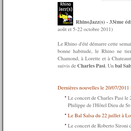
n°597 : 28/03/2016
n°596 : 21/03/2016
n°595 : 14/03/2016
n°594 : 07/03/2016
RhinoJazz(s) - 33ème éd
n°593 : 29/02/2016
août et 5-22 octobre 2011)
n°592 : 22/02/2016
n°591 : 15/02/2016
n°590 : 08/02/2016
Le Rhino d'été démarre cette sema
n°589 : 01/02/2016
bonne habitude, le Rhino ne tie
n°588 : 25/01/2016
Chamond, à Lorette et à Chateau
n°587 : 18/01/2016
n°586 : 11/01/2016
Charles Pasi
bal Sal
suivis de
. Un
n°585 : 04/01/2016
----------
2015
----------
Dernières nouvelles le 20/07/2011
n°584 : 21/12/2015
n°583 : 14/12/2015
Le concert de Charles Pasi le 2
n°582 : 07/12/2015
Philippe de l'Hôtel Dieu de 
n°581 : 30/11/2015
n°580 : 23/11/2015
Le Bal Salsa du 22 juillet à Lo
n°579 : 16/11/2015
n°578 : 09/11/2015
Le concert de Roberto Sironi du
n°577 : 02/11/2015