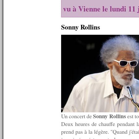
n°305 : 13/07/2011
vu à Vienne le lundi 11 
n°304 : 12/07/2011
n°303 : 11/07/2011
n°302 : 10/07/2011
Sonny Rollins
n°301 : 09/07/2011
n°300 : 08/07/2011
n°299 : 07/07/2011
n°298 : 06/07/2011
n°297 : 05/07/2011
n°296 : 04/07/2011
n°295 : 03/07/2011
n°294 : 02/07/2011
n°293 : 01/07/2011
n°292 : 30/06/2011
n°291 : 29/06/2011
n°290 : 27/06/2011
n°289 : 20/06/2011
n°288 : 13/06/2011
n°287 : 06/06/2011
Sonny Rollins
Un concert de
est to
n°286 : 30/05/2011
Deux heures de chauffe pendant la 
n°285 : 23/05/2011
n°284 : 16/05/2011
prend pas à la légère. "Quand j'éta
n°283 : 09/05/2011