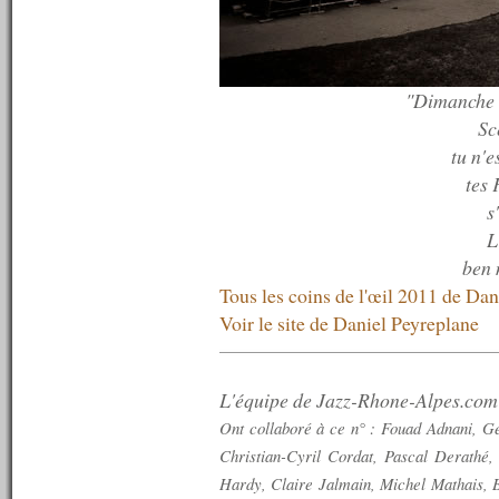
n°373 : 10/07/2012
n°372 : 09/07/2012
n°371 : 08/07/2012
n°370 : 07/07/2012
"Dimanche 1
n°369 : 06/07/2012
n°368 : 05/07/2012
Sc
n°367 : 04/07/2012
tu n'e
n°366 : 03/07/2012
tes 
n°365 : 02/07/2012
n°364 : 01/07/2012
s
n°363 : 30/06/2012
L
n°362 : 29/06/2012
ben 
n°361 : 28/06/2012
n°360 : 25/06/2012
Tous les coins de l'œil 2011 de Da
n°359 : 18/06/2012
Voir le site de Daniel Peyreplane
n°358 : 11/06/2012
n°357 : 04/06/2012
n°356 : 28/05/2012
n°355 : 21/05/2012
L'équipe de Jazz-Rhone-Alpes.com
n°354 : 14/05/2012
Ont collaboré à ce n° : Fouad Adnani, G
n°353 : 07/05/2012
Christian-Cyril Cordat, Pascal Derathé
n°352 : 30/04/2012
n°351 : 23/04/2012
Hardy, Claire Jalmain, Michel Mathais, B