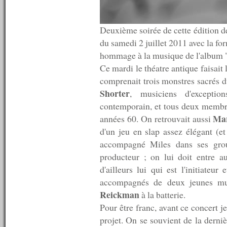
n°102 : 04/08/2008
n°101 : 28/07/2008
n°100 : 21/07/2008
Deuxième soirée de cette édition 
n°99 : 14/07/2008
du samedi 2 juillet 2011 avec la f
n°98 : 11/07/2008
hommage à la musique de l'album 
n°97 : 10/07/2008
n°96 : 09/07/2008
Ce mardi le théatre antique faisait 
n°95 : 08/07/2008
comprenait trois monstres sacrés d
n°94 : 07/07/2008
Shorter
, musiciens d'exceptio
n°93 : 06/07/2008
n°92 : 05/07/2008
contemporain, et tous deux membr
n°91 : 04/07/2008
Mar
années 60. On retrouvait aussi
n°90 : 03/07/2008
d'un jeu en slap assez élégant (et 
n°89 : 02/07/2008
n°88 : 01/07/2008
accompagné Miles dans ses gro
n°87 : 30/06/2008
producteur ; on lui doit entre au
n°86 : 29/06/2008
d'ailleurs lui qui est l'initiateur
n°85 : 28/06/2008
n°84 : 26/06/2008
accompagnés de deux jeunes mu
n°83 : 23/06/2008
Reickman
à la batterie.
n°82 : 16/06/2008
Pour être franc, avant ce concert je
n°81 : 09/06/2008
n°80 : 02/06/2008
projet. On se souvient de la derniè