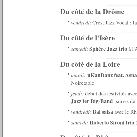
n°509 : 11/08/2014
n°508 : 09/08/2014
Du côté de la Drôme
n°507 : 08/08/2014
n°506 : 07/08/2014
vendredi
: Crest Jazz Vocal : J
n°505 : 06/08/2014
n°504 : 04/08/2014
Du côté de l'Isère
n°503 : 28/07/2014
n°502 : 21/07/2014
n°501 : 14/07/2014
Sphère Jazz trio
samedi
:
à l'
n°500 : 07/07/2014
n°499 : 30/06/2014
Du côté de la Loire
n°498 : 23/06/2014
n°497 : 16/06/2014
uKanDanz feat. Asn
mardi:
n°496 : 09/06/2014
Noiretable
n°495 : 02/06/2014
n°494 : 26/05/2014
jeudi:
début des festivités av
n°493 : 19/05/2014
n°492 : 12/05/2014
Jazz'ier Big-Band
suivis de
n°491 : 05/05/2014
Bal salsa
vendredi:
avec le Rh
n°490 : 28/04/2014
n°489 : 21/04/2014
Roberto Sironi trio
samedi:
à
n°488 : 14/04/2014
n°487 : 07/04/2014
n°486 : 31/03/2014