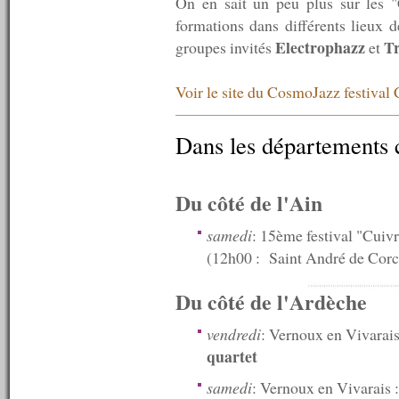
On en sait un peu plus sur les "
n°529 : 05/01/2015
formations dans différents lieux d
----------
Electrophazz
Tr
groupes invités
et
2014
----------
n°528 : 22/12/2014
Voir le site du CosmoJazz festiva
n°527 : 15/12/2014
n°526 : 08/12/2014
n°525 : 01/12/2014
Dans les départements 
n°524 : 24/11/2014
n°523 : 17/11/2014
n°522 : 10/11/2014
Du côté de l'Ain
n°521 : 03/11/2014
n°520 : 27/10/2014
n°519 : 20/10/2014
samedi
: 15ème festival "Cui
n°518 : 13/10/2014
(12h00 : Saint André de Corc
n°517 : 06/10/2014
n°516 : 29/09/2014
Du côté de l'Ardèche
n°515 : 22/09/2014
n°514 : 15/09/2014
vendredi
: Vernoux en Vivarais
n°513 : 08/09/2014
n°512 : 01/09/2014
quartet
n°511 : 25/08/2014
n°510 : 18/08/2014
samedi
: Vernoux en Vivarais 