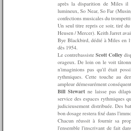
après la disparition de Miles il
n°193 : 21/12/2009
lumineux, So Near, So Far (Musin
n°192 : 14/12/2009
n°191 : 07/12/2009
confections musicales du trompetti
n°190 : 30/11/2009
Un seul titre repris ce soir, tiré d
n°189 : 23/11/2009
Heusen / Mercer). Keith Jarret avai
n°188 : 16/11/2009
n°187 : 09/11/2009
Bye Blackbird, dédié à Miles en 19
n°186 : 02/11/2009
dès 1954.
n°185 : 26/10/2009
Scott Colley
Le contrebassiste
dis
n°184 : 19/10/2009
n°183 : 12/10/2009
orageux. De loin on le voit tâton
n°182 : 05/10/2009
n'imaginions pas qu'il était poss
n°181 : 28/09/2009
rythmiques. Cette touche au dem
n°180 : 21/09/2009
ampleur démesurément conséquente l
n°179 : 14/09/2009
n°178 : 07/09/2009
Bill Stewart
ne laisse pas dilapi
n°177 : 31/08/2009
service des espaces rythmiques qu
n°176 : 24/08/2009
judicieusement distribuée. Des bat
n°175 : 17/08/2009
n°174 : 10/08/2009
bon dosage restera fixé dans l'immob
n°173 : 08/08/2009
Chacun réussit à fournir sa pro
n°172 : 07/08/2009
l'ensemble l'inscrivant de fait d
n°171 : 06/08/2009