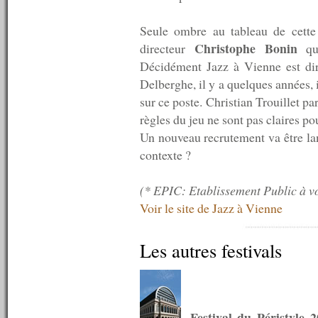
n°641 : 09/01/2017
n°640 : 02/01/2017
Seule ombre au tableau de cette 
----------
Christophe Bonin
directeur
qui
2016
----------
Décidément Jazz à Vienne est dir
n°639 : 19/12/2016
Delberghe, il y a quelques années, i
n°638 : 12/12/2016
sur ce poste. Christian Trouillet pa
n°637 : 05/12/2016
n°636 : 28/11/2016
règles du jeu ne sont pas claires po
n°635 : 21/11/2016
Un nouveau recrutement va être la
n°634 : 14/11/2016
contexte ?
n°633 : 07/11/2016
n°632 : 31/10/2016
n°631 : 24/10/2016
(* EPIC: Etablissement Public à v
n°630 : 17/10/2016
Voir le site de Jazz à Vienne
n°629 : 10/10/2016
n°628 : 03/10/2016
n°627 : 26/09/2016
Les autres festivals
n°626 : 19/09/2016
n°625 : 12/09/2016
n°624 : 05/09/2016
n°623 : 29/08/2016
n°622 : 22/08/2016
Festival du Péristyle 
n°621 : 15/08/2016