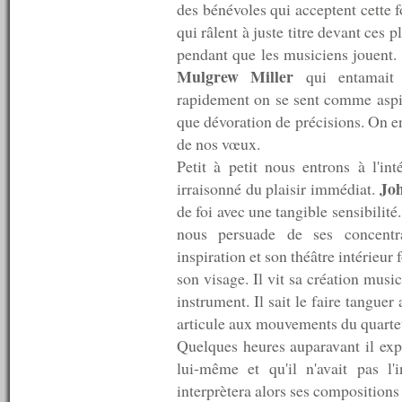
des bénévoles qui acceptent cette f
n°214 : 24/05/2010
n°213 : 17/05/2010
qui râlent à juste titre devant ces
n°212 : 10/05/2010
pendant que les musiciens jouent. 
n°211 : 03/05/2010
Mulgrew Miller
qui entamait s
n°210 : 26/04/2010
n°209 : 19/04/2010
rapidement on se sent comme aspi
n°208 : 12/04/2010
que dévoration de précisions. On e
n°207 : 05/04/2010
de nos vœux.
n°206 : 29/03/2010
n°205 : 22/03/2010
Petit à petit nous entrons à l'i
n°204 : 15/03/2010
Joh
irraisonné du plaisir immédiat.
n°203 : 08/03/2010
de foi avec une tangible sensibilit
n°202 : 01/03/2010
nous persuade de ses concentra
n°201 : 22/02/2010
n°200 : 15/02/2010
inspiration et son théâtre intérieur 
n°199 : 08/02/2010
son visage. Il vit sa création mus
n°198 : 01/02/2010
instrument. Il sait le faire tanguer
n°197 : 25/01/2010
n°196 : 18/01/2010
articule aux mouvements du quarte
n°195 : 11/01/2010
Quelques heures auparavant il expli
n°194 : 04/01/2010
lui-même et qu'il n'avait pas l'
----------
2009
interprètera alors ses compositions
----------