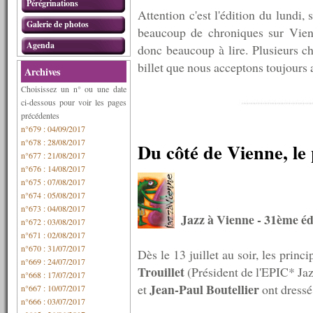
Pérégrinations
Attention c'est l'édition du lundi, 
Galerie de photos
beaucoup de chroniques sur Vienn
Agenda
donc beaucoup à lire. Plusieurs c
billet que nous acceptons toujours 
Archives
Choisissez un n° ou une date
ci-dessous pour voir les pages
précédentes
n°679 : 04/09/2017
n°678 : 28/08/2017
Du côté de Vienne, le 
n°677 : 21/08/2017
n°676 : 14/08/2017
n°675 : 07/08/2017
n°674 : 05/08/2017
n°673 : 04/08/2017
Jazz à Vienne - 31ème éd
n°672 : 03/08/2017
n°671 : 02/08/2017
n°670 : 31/07/2017
Dès le 13 juillet au soir, les prin
n°669 : 24/07/2017
Trouillet
(Président de l'EPIC* Ja
n°668 : 17/07/2017
Jean-Paul Boutellier
et
ont dressé
n°667 : 10/07/2017
n°666 : 03/07/2017