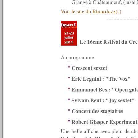
Grange à Châteauneuf, (juste 
n°576 : 26/10/2015
Voir le site du RhinoJazz(s)
n°575 : 19/10/2015
n°574 : 12/10/2015
n°573 : 05/10/2015
n°572 : 28/09/2015
n°571 : 21/09/2015
n°570 : 14/09/2015
Le 16ème festival du Cr
n°569 : 07/09/2015
n°568 : 31/08/2015
Au programme
n°567 : 24/08/2015
n°566 : 17/08/2015
Crescent sextet
n°565 : 10/08/2015
n°564 : 08/08/2015
Eric Legnini : "The Vox"
n°563 : 07/08/2015
n°562 : 06/08/2015
Emmanuel Bex : "Open gat
n°561 : 05/08/2015
n°560 : 03/08/2015
Sylvain Beuf : "Joy sextet"
n°559 : 27/07/2015
Concert des stagiaires
n°558 : 20/07/2015
n°557 : 13/07/2015
Robert Glasper Experiment
n°556 : 06/07/2015
n°555 : 29/06/2015
Une belle affiche avec plein de c
n°554 : 22/06/2015