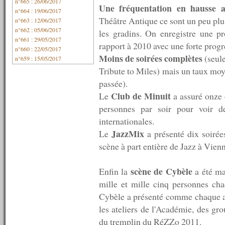
n°665 : 26/06/2017
Une fréquentation en hausse 
n°664 : 19/06/2017
Théâtre Antique ce sont un peu plu
n°663 : 12/06/2017
n°662 : 05/06/2017
les gradins. On enregistre une p
n°661 : 29/05/2017
rapport à 2010 avec une forte prog
n°660 : 22/05/2017
Moins de soirées complètes
(seule
n°659 : 15/05/2017
n°658 : 08/05/2017
Tribute to Miles) mais un taux moy
n°657 : 01/05/2017
passée).
n°656 : 24/04/2017
Club de Minuit
Le
a assuré onze
n°655 : 17/04/2017
n°654 : 10/04/2017
personnes par soir pour voir de
n°653 : 03/04/2017
internationales.
n°652 : 27/03/2017
JazzMix
Le
a présenté dix soiré
n°651 : 20/03/2017
n°650 : 13/03/2017
scène à part entière de Jazz à Vien
n°649 : 06/03/2017
n°648 : 27/02/2017
scène de Cybèle
Enfin la
a été ma
n°647 : 20/02/2017
mille et mille cinq personnes ch
n°646 : 13/02/2017
n°645 : 06/02/2017
Cybèle a présenté comme chaque an
n°644 : 30/01/2017
les ateliers de l'Académie, des gro
n°643 : 23/01/2017
du tremplin du RéZZo 2011.
n°642 : 16/01/2017