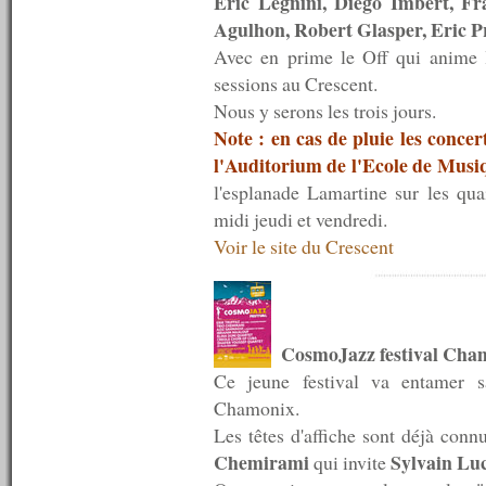
Eric Legnini, Diego Imbert, F
n°553 : 15/06/2015
Agulhon, Robert Glasper, Eric P
n°552 : 08/06/2015
n°551 : 01/06/2015
Avec en prime le Off qui anime le
n°550 : 25/05/2015
sessions au Crescent.
n°549 : 18/05/2015
Nous y serons les trois jours.
n°548 : 11/05/2015
n°547 : 04/05/2015
Note : en cas de pluie les concer
n°546 : 27/04/2015
l'Auditorium de l'Ecole de Musiq
n°545 : 20/04/2015
l'esplanade Lamartine sur les qua
n°544 : 13/04/2015
n°543 : 06/04/2015
midi jeudi et vendredi.
n°542 : 30/03/2015
Voir le site du Crescent
n°541 : 23/03/2015
n°540 : 20/03/2015
n°539 : 16/03/2015
n°538 : 09/03/2015
n°537 : 02/03/2015
CosmoJazz festival Ch
n°536 : 23/02/2015
n°535 : 16/02/2015
Ce jeune festival va entamer s
n°534 : 09/02/2015
Chamonix.
n°533 : 02/02/2015
Les têtes d'affiche sont déjà conn
n°532 : 26/01/2015
Chemirami
Sylvain Lu
n°531 : 19/01/2015
qui invite
n°530 : 12/01/2015