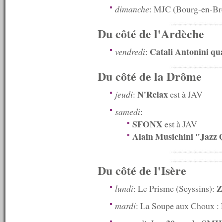
dimanche
: MJC (Bourg-en-Bre
n°576 : 26/10/2015
n°575 : 19/10/2015
n°574 : 12/10/2015
Du côté de l'Ardèche
n°573 : 05/10/2015
n°572 : 28/09/2015
Catali Antonini qu
vendredi
:
n°571 : 21/09/2015
n°570 : 14/09/2015
Du côté de la Drôme
n°569 : 07/09/2015
n°568 : 31/08/2015
N'Relax
n°567 : 24/08/2015
jeudi
:
est à JAV
n°566 : 17/08/2015
samedi
:
n°565 : 10/08/2015
n°564 : 08/08/2015
SFONX
est à JAV
n°563 : 07/08/2015
Alain Musichini "Jazz 
n°562 : 06/08/2015
n°561 : 05/08/2015
n°560 : 03/08/2015
Du côté de l'Isère
n°559 : 27/07/2015
n°558 : 20/07/2015
Z
n°557 : 13/07/2015
lundi
: Le Prisme (Seyssins):
n°556 : 06/07/2015
mardi
: La Soupe aux Choux :
n°555 : 29/06/2015
n°554 : 22/06/2015