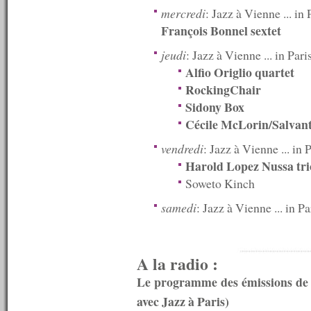
mercredi
: Jazz à Vienne ... in 
n°464 : 21/10/2013
n°463 : 14/10/2013
François Bonnel sextet
n°462 : 07/10/2013
n°461 : 30/09/2013
jeudi
: Jazz à Vienne ... in Pari
n°460 : 23/09/2013
Alfio Origlio quartet
n°459 : 16/09/2013
RockingChair
n°458 : 09/09/2013
Sidony Box
n°457 : 02/09/2013
n°456 : 26/08/2013
Cécile McLorin/Salvant
n°455 : 19/08/2013
n°454 : 12/08/2013
vendredi
: Jazz à Vienne ... in P
n°453 : 10/08/2013
Harold Lopez Nussa tri
n°452 : 09/08/2013
Soweto Kinch
n°451 : 08/08/2013
n°450 : 07/08/2013
samedi
: Jazz à Vienne ... in Pa
n°449 : 05/08/2013
n°448 : 29/07/2013
n°447 : 22/07/2013
n°446 : 15/07/2013
A la radio :
n°445 : 13/07/2013
n°444 : 12/07/2013
Le programme des émissions de l
n°443 : 11/07/2013
avec Jazz à Paris)
n°442 : 10/07/2013