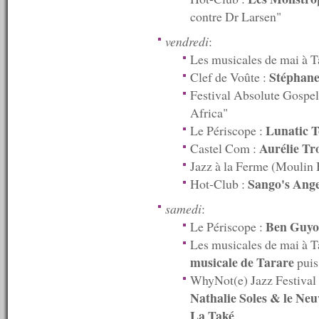
n°509 : 11/08/2014
contre Dr Larsen"
n°508 : 09/08/2014
n°507 : 08/08/2014
vendredi
:
n°506 : 07/08/2014
n°505 : 06/08/2014
Les musicales de mai à T
n°504 : 04/08/2014
Stéphane
Clef de Voûte :
n°503 : 28/07/2014
Festival Absolute Gospe
n°502 : 21/07/2014
n°501 : 14/07/2014
Africa"
n°500 : 07/07/2014
Lunatic T
Le Périscope :
n°499 : 30/06/2014
Aurélie Tr
Castel Com :
n°498 : 23/06/2014
n°497 : 16/06/2014
Jazz à la Ferme (Moulin 
n°496 : 09/06/2014
Sango's Ange
Hot-Club :
n°495 : 02/06/2014
n°494 : 26/05/2014
samedi
:
n°493 : 19/05/2014
Ben Guyo
Le Périscope :
n°492 : 12/05/2014
Les musicales de mai à 
n°491 : 05/05/2014
n°490 : 28/04/2014
musicale de Tarare
pui
n°489 : 21/04/2014
WhyNot(e) Jazz Festival 
n°488 : 14/04/2014
Nathalie Soles & le Neu
n°487 : 07/04/2014
n°486 : 31/03/2014
La Také