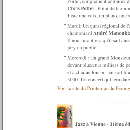
Porter, simplement entourée d
n°641 : 09/01/2017
Chris Potter
. Point de barnum
n°640 : 02/01/2017
----------
Juste une voix, un piano, une s
2016
Mardi: Un quasi régional de l'
----------
n°639 : 19/12/2016
André Manouki
chamoniard
n°638 : 12/12/2016
Il nous montrera qu'il sait auss
n°637 : 05/12/2016
jury du public.
n°636 : 28/11/2016
n°635 : 21/11/2016
Mercredi : Un grand Monsieur. 
n°634 : 14/11/2016
n°633 : 07/11/2016
devant plusieurs milliers de p
n°632 : 31/10/2016
et à chaque fois on en sort bl
n°631 : 24/10/2016
3000. Un concert qui fera date 
n°630 : 17/10/2016
n°629 : 10/10/2016
Voir le site du Printemps de Pérou
n°628 : 03/10/2016
n°627 : 26/09/2016
n°626 : 19/09/2016
n°625 : 12/09/2016
n°624 : 05/09/2016
n°623 : 29/08/2016
Jazz à Vienne - 31ème éd
n°622 : 22/08/2016
n°621 : 15/08/2016