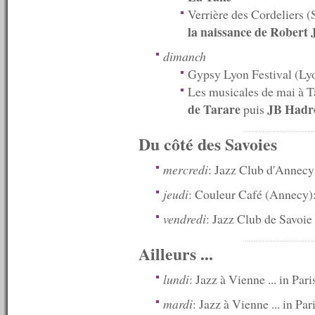
n°485 : 24/03/2014
Verrière des Cordeliers 
n°484 : 17/03/2014
la naissance de Robert
n°483 : 10/03/2014
n°482 : 03/03/2014
dimanch
n°481 : 24/02/2014
Gypsy Lyon Festival (L
n°480 : 17/02/2014
n°479 : 10/02/2014
Les musicales de mai à T
n°478 : 03/02/2014
de Tarare
JB Hadro
puis
n°477 : 27/01/2014
n°476 : 20/01/2014
Du côté des Savoies
n°475 : 13/01/2014
n°474 : 06/01/2014
----------
mercredi
: Jazz Club d'Annecy
2013
jeudi
: Couleur Café (Annecy)
----------
n°473 : 23/12/2013
vendredi
: Jazz Club de Savoi
n°472 : 16/12/2013
n°471 : 09/12/2013
n°470 : 02/12/2013
Ailleurs ...
n°469 : 25/11/2013
n°468 : 18/11/2013
lundi
: Jazz à Vienne ... in Pari
n°467 : 11/11/2013
n°466 : 04/11/2013
mardi
: Jazz à Vienne ... in Par
n°465 : 28/10/2013