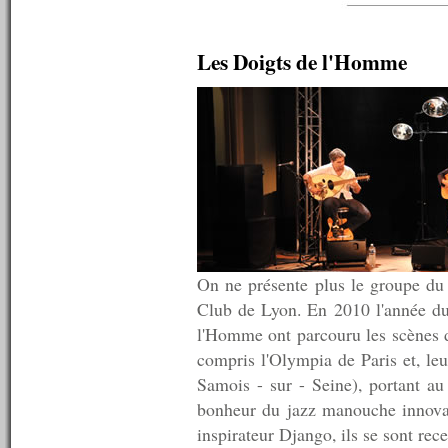
n°102 : 04/08/2008
n°101 : 28/07/2008
n°100 : 21/07/2008
Les Doigts de l'Homme
n°99 : 14/07/2008
n°98 : 11/07/2008
n°97 : 10/07/2008
n°96 : 09/07/2008
n°95 : 08/07/2008
n°94 : 07/07/2008
n°93 : 06/07/2008
n°92 : 05/07/2008
n°91 : 04/07/2008
n°90 : 03/07/2008
n°89 : 02/07/2008
n°88 : 01/07/2008
On ne présente plus le groupe du
n°87 : 30/06/2008
Club de Lyon. En 2010 l'année du
n°86 : 29/06/2008
l'Homme ont parcouru les scènes 
n°85 : 28/06/2008
n°84 : 26/06/2008
compris l'Olympia de Paris et, le
n°83 : 23/06/2008
Samois - sur - Seine), portant au
n°82 : 16/06/2008
bonheur du jazz manouche innova
n°81 : 09/06/2008
n°80 : 02/06/2008
inspirateur Django, ils se sont rec