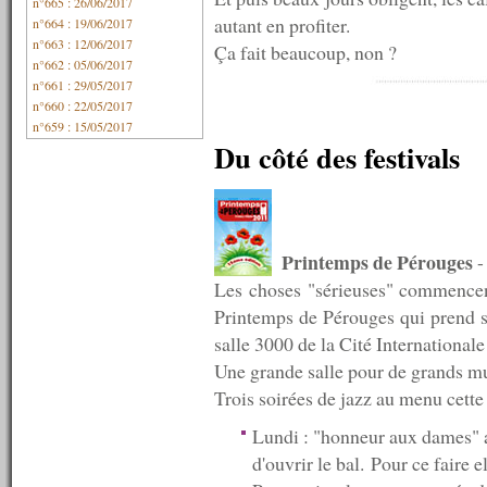
n°665 : 26/06/2017
autant en profiter.
n°664 : 19/06/2017
n°663 : 12/06/2017
Ça fait beaucoup, non ?
n°662 : 05/06/2017
n°661 : 29/05/2017
n°660 : 22/05/2017
n°659 : 15/05/2017
Du côté des festivals
n°658 : 08/05/2017
n°657 : 01/05/2017
n°656 : 24/04/2017
n°655 : 17/04/2017
n°654 : 10/04/2017
n°653 : 03/04/2017
Printemps de Pérouges
-
n°652 : 27/03/2017
Les choses "sérieuses" commencen
n°651 : 20/03/2017
n°650 : 13/03/2017
Printemps de Pérouges qui prend se
n°649 : 06/03/2017
salle 3000 de la Cité International
n°648 : 27/02/2017
Une grande salle pour de grands mu
n°647 : 20/02/2017
Trois soirées de jazz au menu cette
n°646 : 13/02/2017
n°645 : 06/02/2017
Lundi : "honneur aux dames"
n°644 : 30/01/2017
n°643 : 23/01/2017
d'ouvrir le bal. Pour ce faire e
n°642 : 16/01/2017