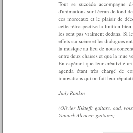
n°59 : 24/12/2007
Tout se succède accompagné d'ef
n°58 : 17/12/2007
d'animations sur l'écran de fond de
n°57 : 10/12/2007
ces morceaux et le plaisir de dé
n°56 : 03/12/2007
cette rétrospective la finition bie
n°55 : 26/11/2007
n°54 : 19/11/2007
les sent pas vraiment dedans. Si le
n°53 : 12/11/2007
effets sur scène et les dialogues e
n°52 : 05/11/2007
la musique au lieu de nous concentr
n°51 : 29/10/2007
n°50 : 25/10/2007
entre deux chaises et que la mue ve
n°49 : 24/10/2007
En espérant que leur créativité art
n°48 : 23/10/2007
agenda étant très chargé de con
n°47 : 22/10/2007
n°46 : 19/10/2007
innovations qui on fait leur réputat
n°45 : 18/10/2007
n°44 : 17/10/2007
Judy Rankin
n°43 : 15/10/2007
n°42 : 14/10/2007
n°41 : 13/10/2007
(Olivier Kikteff: guitare, oud, vo
n°40 : 12/10/2007
Yannick Alcocer: guitares)
n°39 : 11/10/2007
n°38 : 10/10/2007
n°37 : 08/10/2007
n°36 : 07/10/2007