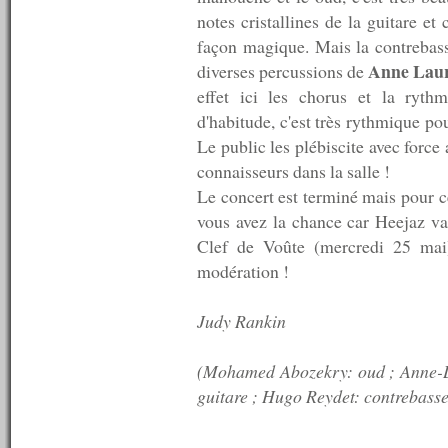
----------
notes cristallines de la guitare e
n°125 : 22/12/2008
n°124 : 15/12/2008
façon magique. Mais la contrebass
n°123 : 08/12/2008
Anne Laur
diverses percussions de
n°122 : 01/12/2008
effet ici les chorus et la ryth
n°121 : 24/11/2008
d'habitude, c'est très rythmique po
n°120 : 17/11/2008
n°119 : 10/11/2008
Le public les plébiscite avec force
n°118 : 03/11/2008
connaisseurs dans la salle !
n°117 : 27/10/2008
Le concert est terminé mais pour ce
n°116 : 20/10/2008
n°115 : 13/10/2008
vous avez la chance car Heejaz va
n°114 : 06/10/2008
Clef de Voûte (mercredi 25 mai) 
n°113 : 29/09/2008
modération !
n°112 : 22/09/2008
n°111 : 15/09/2008
n°110 : 08/09/2008
Judy Rankin
n°109 : 01/09/2008
n°108 : 25/08/2008
n°107 : 11/08/2008
(Mohamed Abozekry: oud ; Anne-L
n°106 : 09/08/2008
guitare ; Hugo Reydet: contrebasse
n°105 : 08/08/2008
n°104 : 07/08/2008
n°103 : 06/08/2008