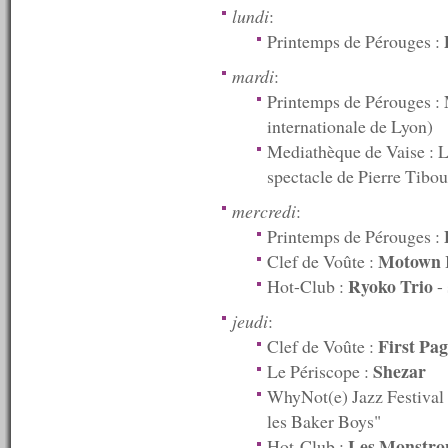
n°529 : 05/01/2015
lundi
:
----------
Printemps de Pérouges :
2014
----------
mardi
:
n°528 : 22/12/2014
Printemps de Pérouges :
n°527 : 15/12/2014
internationale de Lyon)
n°526 : 08/12/2014
n°525 : 01/12/2014
Mediathèque de Vaise : L
n°524 : 24/11/2014
spectacle de Pierre Tib
n°523 : 17/11/2014
n°522 : 10/11/2014
mercredi
:
n°521 : 03/11/2014
Printemps de Pérouges :
n°520 : 27/10/2014
Motown 
Clef de Voûte :
n°519 : 20/10/2014
n°518 : 13/10/2014
Ryoko Trio
Hot-Club :
- 
n°517 : 06/10/2014
n°516 : 29/09/2014
jeudi
:
n°515 : 22/09/2014
First Pa
Clef de Voûte :
n°514 : 15/09/2014
Shezar
Le Périscope :
n°513 : 08/09/2014
n°512 : 01/09/2014
WhyNot(e) Jazz Festival 
n°511 : 25/08/2014
les Baker Boys"
n°510 : 18/08/2014
Les Monstro
Hot-Club :