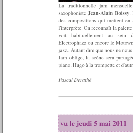
n°261 : 13/12/2010
La traditionnelle jam mensuell
n°260 : 06/12/2010
Jean-Alain Boissy
saxophoniste
.
n°259 : 29/11/2010
des compositions qui mettent en a
n°258 : 22/11/2010
n°257 : 15/11/2010
l'interprète. On reconnaît la palett
n°256 : 08/11/2010
voit habituellement au sein
n°255 : 01/11/2010
Electrophazz ou encore le Motown 
n°254 : 25/10/2010
jazz.. Autant dire que nous ne nous
n°253 : 18/10/2010
n°252 : 11/10/2010
Jam oblige, la scène sera partag
n°251 : 04/10/2010
piano, Hugo à la trompette et d'autr
n°250 : 27/09/2010
n°249 : 20/09/2010
n°248 : 13/09/2010
Pascal Derathé
n°247 : 06/09/2010
n°246 : 30/08/2010
n°245 : 23/08/2010
n°244 : 16/08/2010
n°243 : 09/08/2010
n°242 : 07/08/2010
n°241 : 06/08/2010
vu le jeudi 5 mai 2011
n°240 : 05/08/2010
n°239 : 04/08/2010