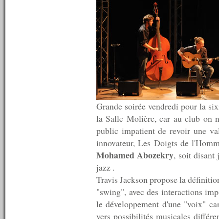
n°170 : 05/08/2009
n°169 : 04/08/2009
n°168 : 03/08/2009
n°167 : 27/07/2009
n°166 : 20/07/2009
n°165 : 13/07/2009
n°164 : 10/07/2009
n°163 : 09/07/2009
n°162 : 08/07/2009
n°161 : 07/07/2009
n°160 : 06/07/2009
Grande soirée vendredi pour la si
n°159 : 05/07/2009
n°158 : 04/07/2009
la Salle Molière, car au club on n
n°157 : 03/07/2009
public impatient de revoir une v
n°156 : 02/07/2009
innovateur, Les Doigts de l'Homm
n°155 : 01/07/2009
n°154 : 30/06/2009
Mohamed Abozekry
, soit disant
n°153 : 29/06/2009
jazz .
n°152 : 28/06/2009
Travis Jackson propose la définiti
n°151 : 27/06/2009
n°150 : 22/06/2009
"swing", avec des interactions impo
n°149 : 15/06/2009
le développement d'une "voix" car
n°148 : 08/06/2009
vers possibilités musicales différe
n°147 : 01/06/2009