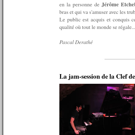
n°282 : 02/05/2011
Jérôme Etche
en la personne de
n°281 : 25/04/2011
bras et qui va s'amuser avec les tr
n°280 : 18/04/2011
Le public est acquis et conquis c
n°279 : 11/04/2011
n°278 : 04/04/2011
qualité où tout le monde se régale..
n°277 : 28/03/2011
n°276 : 21/03/2011
Pascal Derathé
n°275 : 14/03/2011
n°274 : 07/03/2011
n°273 : 28/02/2011
n°272 : 26/02/2011
n°271 : 21/02/2011
n°270 : 14/02/2011
La jam-session de la Clef d
n°269 : 07/02/2011
n°268 : 31/01/2011
n°267 : 24/01/2011
n°266 : 17/01/2011
n°265 : 10/01/2011
n°264 : 03/01/2011
----------
2010
----------
n°263 : 27/12/2010
n°262 : 20/12/2010