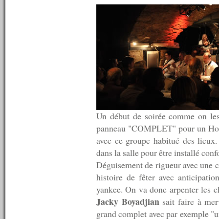
n°305 : 13/07/2011
n°304 : 12/07/2011
n°303 : 11/07/2011
n°302 : 10/07/2011
n°301 : 09/07/2011
n°300 : 08/07/2011
n°299 : 07/07/2011
n°298 : 06/07/2011
n°297 : 05/07/2011
n°296 : 04/07/2011
n°295 : 03/07/2011
n°294 : 02/07/2011
Un début de soirée comme on les a
n°293 : 01/07/2011
panneau "COMPLET" pour un Hot-C
n°292 : 30/06/2011
n°291 : 29/06/2011
avec ce groupe habitué des lieux. 
n°290 : 27/06/2011
dans la salle pour être installé con
n°289 : 20/06/2011
Déguisement de rigueur avec une c
n°288 : 13/06/2011
n°287 : 06/06/2011
histoire de fêter avec anticipat
n°286 : 30/05/2011
yankee. On va donc arpenter les c
n°285 : 23/05/2011
Jacky Boyadjian
sait faire à mer
n°284 : 16/05/2011
grand complet avec par exemple "un 
n°283 : 09/05/2011