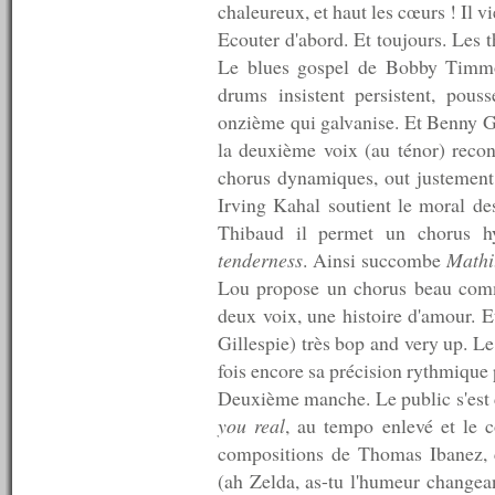
chaleureux, et haut les cœurs ! Il vi
n°214 : 24/05/2010
n°213 : 17/05/2010
Ecouter d'abord. Et toujours. Les 
n°212 : 10/05/2010
Le blues gospel de Bobby Tim
n°211 : 03/05/2010
drums insistent persistent, pous
n°210 : 26/04/2010
n°209 : 19/04/2010
onzième qui galvanise. Et Benny G
n°208 : 12/04/2010
la deuxième voix (au ténor) recon
n°207 : 05/04/2010
chorus dynamiques, out justement
n°206 : 29/03/2010
n°205 : 22/03/2010
Irving Kahal soutient le moral des
n°204 : 15/03/2010
Thibaud il permet un chorus h
n°203 : 08/03/2010
tenderness
. Ainsi succombe
Mathi
n°202 : 01/03/2010
Lou propose un chorus beau comme
n°201 : 22/02/2010
n°200 : 15/02/2010
deux voix, une histoire d'amour. 
n°199 : 08/02/2010
Gillespie) très bop and very up. Le
n°198 : 01/02/2010
fois encore sa précision rythmique
n°197 : 25/01/2010
n°196 : 18/01/2010
Deuxième manche. Le public s'est 
n°195 : 11/01/2010
you real
, au tempo enlevé et le c
n°194 : 04/01/2010
compositions de Thomas Ibanez,
----------
2009
(ah Zelda, as-tu l'humeur changean
----------