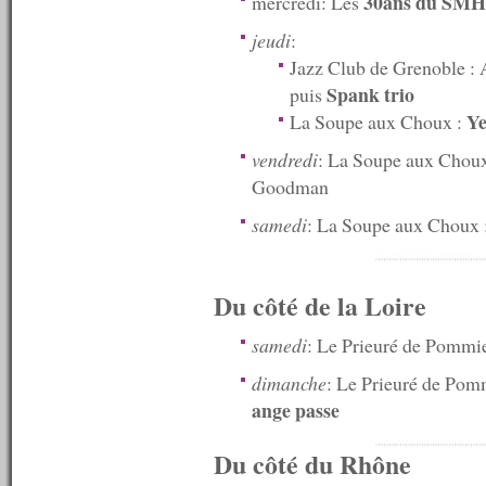
30ans du SMH
mercredi: Les
n°553 : 15/06/2015
n°552 : 08/06/2015
jeudi
:
n°551 : 01/06/2015
Jazz Club de Grenoble :
n°550 : 25/05/2015
n°549 : 18/05/2015
Spank trio
puis
n°548 : 11/05/2015
Ye
La Soupe aux Choux :
n°547 : 04/05/2015
n°546 : 27/04/2015
vendredi
: La Soupe aux Chou
n°545 : 20/04/2015
Goodman
n°544 : 13/04/2015
n°543 : 06/04/2015
samedi
: La Soupe aux Choux 
n°542 : 30/03/2015
n°541 : 23/03/2015
n°540 : 20/03/2015
n°539 : 16/03/2015
Du côté de la Loire
n°538 : 09/03/2015
n°537 : 02/03/2015
samedi
: Le Prieuré de Pommi
n°536 : 23/02/2015
n°535 : 16/02/2015
dimanche
: Le Prieuré de Pom
n°534 : 09/02/2015
ange passe
n°533 : 02/02/2015
n°532 : 26/01/2015
Du côté du Rhône
n°531 : 19/01/2015
n°530 : 12/01/2015