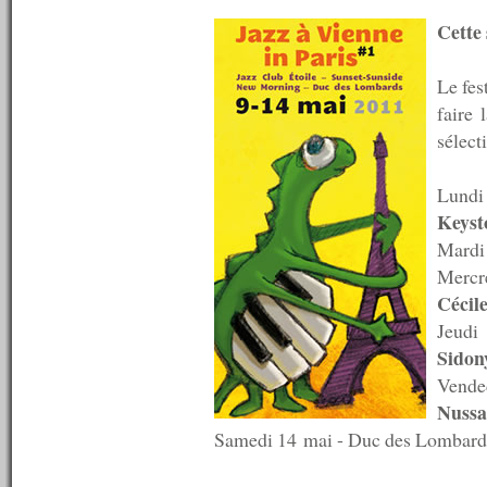
n°620 : 08/08/2016
Cette
n°619 : 06/08/2016
n°618 : 04/08/2016
n°617 : 03/08/2016
Le fes
n°616 : 01/08/2016
faire 
n°615 : 30/07/2016
sélect
n°614 : 25/07/2016
n°613 : 18/07/2016
n°612 : 11/07/2016
Lundi
n°611 : 04/07/2016
Keyst
n°610 : 27/06/2016
Mardi 
n°609 : 20/06/2016
n°608 : 13/06/2016
Mercr
n°607 : 06/06/2016
Cécil
n°606 : 30/05/2016
Jeudi 
n°605 : 23/05/2016
n°604 : 16/05/2016
Sidon
n°603 : 09/05/2016
Vende
n°602 : 02/05/2016
Nussa
n°601 : 25/04/2016
n°600 : 18/04/2016
Samedi 14 mai - Duc des Lombard
n°599 : 11/04/2016
n°598 : 04/04/2016