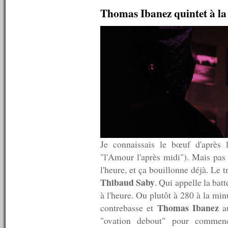
n°238 : 03/08/2010
Thomas Ibanez quintet à la
n°237 : 02/08/2010
n°236 : 26/07/2010
n°235 : 19/07/2010
n°234 : 12/07/2010
n°233 : 09/07/2010
n°232 : 08/07/2010
n°231 : 07/07/2010
n°230 : 06/07/2010
n°229 : 05/07/2010
n°228 : 04/07/2010
n°227 : 03/07/2010
n°226 : 02/07/2010
n°225 : 01/07/2010
n°224 : 30/06/2010
Je connaissais le bœuf d'après
n°223 : 29/06/2010
"l'Amour l'après midi"). Mais pas 
n°222 : 28/06/2010
n°221 : 27/06/2010
l'heure, et ça bouillonne déjà. Le
n°220 : 26/06/2010
Thibaud Saby
. Qui appelle la bat
n°219 : 25/06/2010
à l'heure. Ou plutôt à 280 à la mi
n°218 : 21/06/2010
n°217 : 14/06/2010
Thomas Ibanez
contrebasse et
au
n°216 : 07/06/2010
"ovation debout" pour commenc
n°215 : 31/05/2010