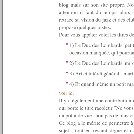
blog mais sur son site propre. No
n°417 : 25/03/2013
n°416 : 18/03/2013
attention il faut du temps, alors
n°415 : 11/03/2013
retrace sa vision du jazz et des clu
n°414 : 04/03/2013
propose quelques pistes.
n°413 : 25/02/2013
n°412 : 18/02/2013
Pour vous appâter voici les titres de
n°411 : 11/02/2013
1) Le Duc des Lombards, petite 
n°410 : 04/02/2013
n°409 : 28/01/2013
occasion manquée, qui pourtan
n°408 : 21/01/2013
n°407 : 14/01/2013
2) Le Duc des Lombards, mir
n°406 : 07/01/2013
3) Art et intérêt général - ma
----------
2012
4) Et quand même un petit mal
----------
n°405 : 31/12/2012
voir ici
n°404 : 24/12/2012
Il y a également une contribution
n°403 : 17/12/2012
n°402 : 10/12/2012
qui porte le titre racoleur "Ne vou
n°401 : 03/12/2012
un point de vue , non pas de musici
n°400 : 26/11/2012
Ce blog a le mérite de permettre 
n°399 : 19/11/2012
sujet , tout en restant digne et 
n°398 : 12/11/2012