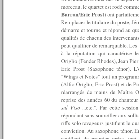
n°12 : 07/07/2007
morceau, le quartet est rodé comme
n°11 : 06/07/2007
Barron
Eric Prost
/
) ont parfaitem
n°10 : 05/07/2007
n°9 : 04/07/2007<
Remplacer le titulaire du poste, Jé
n°8 : 03/07/2007<
démarre et tourne et répond au quar
n°7 : 02/07/2007<
qualités de chacun des intervenants
n°6 : 01/07/2007<
n°5 : 30/06/2007<
peut qualifier de remarquable. Les
n°4 : 29/06/2007<
à la réputation qui caractérise l
n°3 : 28/06/2007<
Origlio (Fender Rhodes), Jean Pier
n°2 (indisponible)
n°1 (indisponible)
Eric Prost (Saxophone ténor). L'
"Wings et Notes" tout un program
(Alfio Origlio, Eric Prost) et de P
réarrangés de mains de Maître O
reprise des années 60 du chanteur
sul Viso
...etc.". Par cette sessi
répondant sans sourciller aux sollic
riffs solo ravageurs justifient le qu
conviction. Au saxophone ténor, Eri
soufflant de premier ordre, tant