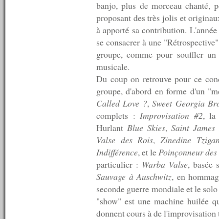
n°79 : 26/05/2008
banjo, plus de morceau chanté, p
n°78 : 19/05/2008
proposant des très jolis et origina
n°77 : 12/05/2008
à apporté sa contribution. L'anné
n°76 : 05/05/2008
n°75 : 28/04/2008
se consacrer à une "Rétrospective"
n°74 : 21/04/2008
groupe, comme pour souffler un p
n°73 : 14/04/2008
musicale.
n°72 : 07/04/2008
n°71 : 31/03/2008
Du coup on retrouve pour ce conc
n°70 : 24/03/2008
groupe, d'abord en forme d'un "
n°69 : 17/03/2008
Called Love ?
,
Sweet Georgia Br
n°68 : 10/03/2008
n°67 : 03/03/2008
complets :
Improvisation #2
, la
n°66 : 27/02/2008
Hurlant
Blue Skies
,
Saint James 
n°66 : 18/02/2008
Valse des Rois
,
Zinedine Tziga
n°65 : 11/02/2008
n°64 : 04/02/2008
Indifférence
, et le
Poinçonneur des 
n°63 : 28/01/2008
particulier :
Warba Valse
, basée 
n°62 : 21/01/2008
Sauvage à Auschwitz
, en hommage
n°61 : 14/01/2008
n°60 : 07/01/2008
seconde guerre mondiale et le sol
----------
"show" est une machine huilée qu
2007
donnent cours à de l'improvisation t
----------