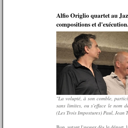
n°35 : 06/10/2007
n°34 : 05/10/2007
Alfio Origlio quartet au Jaz
n°33 : 04/10/2007
n°32 : 03/10/2007
compositions et d'exécution
n°31 : 01/10/2007
n°30 : 16/09/2007
n°29 : 30/08/2007
n°28 : 05/08/2007
n°27 : 04/08/2007
n°26 : 03/08/2007
n°25 : 02/08/2007
n°24 : 31/07/2007
n°23 : 30/07/2007
n°22 : 29/07/2007
n°21 : 27/07/2007
n°20 : 26/07/2007
n°19 : 14/07/2007
n°18 : 13/07/2007
"La volupté, à son comble, partic
n°17 : 12/07/2007
sans limites, ou s'efface le nom d
n°16 : 11/07/2007
(Les Trois Impostures) Paul, Jean 
n°15 : 10/07/2007
n°14 : 09/07/2007
n°13 : 08/07/2007
Bon, autant l'avouer dès le départ, 