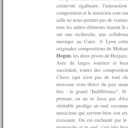
n°146 : 25/05/2009
créativité égalitaire, l'interact
n°145 : 18/05/2009
compositeur et le musicien sont sur
n°144 : 11/05/2009
salle ne nous permet pas de vraimen
n°143 : 04/05/2009
tous les autres éléments étaient là
n°142 : 27/04/2009
n°141 : 20/04/2009
sur une recherche, une collabora
n°140 : 13/04/2009
musique au Caire. A Lyon cette 
n°139 : 06/04/2009
originales compositions de Mohame
n°138 : 30/03/2009
n°137 : 23/03/2009
Hogan
, les deux pivots de Heejazz
n°136 : 16/03/2009
Avec de larges sourires et bea
n°135 : 09/03/2009
succèdent, toutes des compositio
n°134 : 02/03/2009
n°133 : 23/02/2009
Chaos
(qui n'est pas de tout ch
n°132 : 16/02/2009
morceau venu direct du jazz mano
n°131 : 09/02/2009
fois : le grand "Indifférence". 
n°130 : 02/02/2009
n°129 : 26/01/2009
prenant, on ne se lasse pas d'éc
n°128 : 19/01/2009
véritable prodige au oud, reconnu
n°127 : 12/01/2009
musiciens qui servent bien son art
n°126 : 05/01/2009
----------
écrasante. On est enchanté par le d
2008
manouche et le oud, c'est très beau