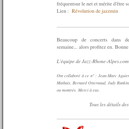
n°397 : 05/11/2012
fréquentsur le net et mérite d'être s
n°396 : 29/10/2012
Lien :
Révolution de jazzmin
n°395 : 22/10/2012
n°394 : 15/10/2012
n°393 : 08/10/2012
n°392 : 01/10/2012
n°391 : 24/09/2012
Beaucoup de concerts dans des
n°390 : 17/09/2012
n°389 : 10/09/2012
semaine... alors profitez en. Bonne
n°388 : 03/09/2012
n°387 : 27/08/2012
L'équipe de Jazz-Rhone-Alpes.com
n°386 : 20/08/2012
n°385 : 13/08/2012
n°384 : 06/08/2012
Ont collaboré à ce n° : Jean-Marc Aguirr
n°383 : 04/08/2012
Mathais, Bernard Otternaud, Judy Ranki
n°382 : 03/08/2012
n°381 : 02/08/2012
ou montrés.
Merci à eux.
n°380 : 01/08/2012
n°379 : 30/07/2012
Tous les détails de
n°378 : 23/07/2012
n°377 : 16/07/2012
n°376 : 13/07/2012
n°375 : 12/07/2012
n°374 : 11/07/2012