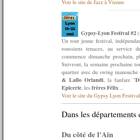
Voir le site de Jazz à Vienne
n°597 : 28/03/2016
n°596 : 21/03/2016
n°595 : 14/03/2016
n°594 : 07/03/2016
n°593 : 29/02/2016
Gypsy-Lyon Festival #2
(
n°592 : 22/02/2016
n°591 : 15/02/2016
Un tout jeune festival, indépenda
n°590 : 08/02/2016
roussiens tenaces, au service 
n°589 : 01/02/2016
commence dimanche prochain, p
n°588 : 25/01/2016
n°587 : 18/01/2016
Suivront, la semaine prochaine to
n°586 : 11/01/2016
quartier avec du swing manouche
n°585 : 04/01/2016
& Lallo Orlandi
D
, la fanfare "
----------
2015
Epicerie
frères Félix
, les
...
----------
Voir le site du Gypsy Lyon Festival
n°584 : 21/12/2015
n°583 : 14/12/2015
n°582 : 07/12/2015
Dans les départements 
n°581 : 30/11/2015
n°580 : 23/11/2015
n°579 : 16/11/2015
Du côté de l'Ain
n°578 : 09/11/2015
n°577 : 02/11/2015