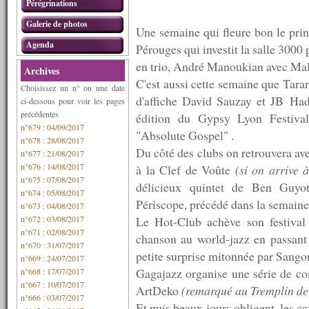
Pérégrinations
Galerie de photos
Une semaine qui fleure bon le pri
Agenda
Pérouges qui investit la salle 3000 
en trio, André Manoukian avec Mal
Archives
C'est aussi cette semaine que Tara
Choisissez un n° ou une date
d'affiche David Sauzay et JB Had
ci-dessous pour voir les pages
précédentes
édition du Gypsy Lyon Festival,
n°679 : 04/09/2017
"Absolute Gospel" .
n°678 : 28/08/2017
Du côté des clubs on retrouvera av
n°677 : 21/08/2017
n°676 : 14/08/2017
à la Clef de Voûte
(si on arrive à
n°675 : 07/08/2017
délicieux quintet de Ben Guyot
n°674 : 05/08/2017
Périscope, précédé dans la semaine
n°673 : 04/08/2017
n°672 : 03/08/2017
Le Hot-Club achève son festival
n°671 : 02/08/2017
chanson au world-jazz en passant
n°670 : 31/07/2017
petite surprise mitonnée par Sango
n°669 : 24/07/2017
Gagajazz organise une série de con
n°668 : 17/07/2017
n°667 : 10/07/2017
ArtDeko
(remarqué au Tremplin de
n°666 : 03/07/2017
Et puis beaux jours obligent, les ca