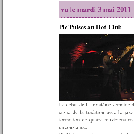
n°350 : 16/04/2012
n°349 : 09/04/2012
vu le mardi 3 mai 2011
n°348 : 02/04/2012
n°347 : 26/03/2012
n°346 : 19/03/2012
Pic'Pulses au Hot-Club
n°345 : 12/03/2012
n°344 : 05/03/2012
n°343 : 27/02/2012
n°342 : 20/02/2012
n°341 : 13/02/2012
n°340 : 06/02/2012
n°339 : 30/01/2012
n°338 : 23/01/2012
n°337 : 16/01/2012
n°336 : 09/01/2012
n°335 : 02/01/2012
----------
2011
----------
Le début de la troisième semaine d
n°334 : 26/12/2011
signe de la tradition avec le ja
n°333 : 19/12/2011
formation de quatre musiciens ro
n°332 : 12/12/2011
n°331 : 05/12/2011
circonstance.
n°330 : 28/11/2011