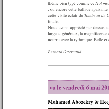
thème bien typé comme ce
Hot mo
n°193 : 21/12/2009
; ou encore cette ballade apaisante
n°192 : 14/12/2009
n°191 : 07/12/2009
cette visite éclair du
Tombeau de C
n°190 : 30/11/2009
finale.
n°189 : 23/11/2009
Nous avons apprécié par-dessus t
n°188 : 16/11/2009
n°187 : 09/11/2009
large et généreux, la magnificence 
n°186 : 02/11/2009
nourris avec la rythmique. Belle et 
n°185 : 26/10/2009
n°184 : 19/10/2009
n°183 : 12/10/2009
Bernard Otternaud
n°182 : 05/10/2009
n°181 : 28/09/2009
n°180 : 21/09/2009
n°179 : 14/09/2009
n°178 : 07/09/2009
n°177 : 31/08/2009
n°176 : 24/08/2009
vu le vendredi 6 mai 20
n°175 : 17/08/2009
n°174 : 10/08/2009
n°173 : 08/08/2009
Mohamed Abozekry & Hee
n°172 : 07/08/2009
n°171 : 06/08/2009