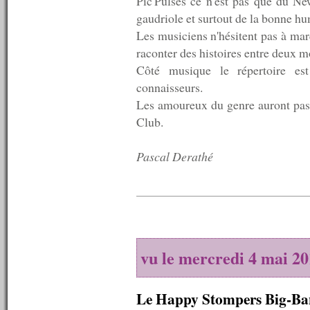
Pic'Pulses ce n'est pas que du New
n°329 : 21/11/2011
gaudriole et surtout de la bonne h
n°328 : 14/11/2011
n°327 : 07/11/2011
Les musiciens n'hésitent pas à marq
n°326 : 31/10/2011
raconter des histoires entre deux 
n°325 : 24/10/2011
Côté musique le répertoire es
n°324 : 17/10/2011
n°323 : 10/10/2011
connaisseurs.
n°322 : 03/10/2011
Les amoureux du genre auront pas
n°321 : 26/09/2011
Club.
n°320 : 19/09/2011
n°319 : 12/09/2011
n°318 : 05/09/2011
Pascal Derathé
n°317 : 29/08/2011
n°316 : 22/08/2011
n°315 : 15/08/2011
n°314 : 08/08/2011
n°313 : 06/08/2011
n°312 : 05/08/2011
n°311 : 04/08/2011
vu le mercredi 4 mai 2
n°310 : 03/08/2011
n°309 : 02/08/2011
n°308 : 01/08/2011
Le Happy Stompers Big-Ba
n°307 : 25/07/2011
n°306 : 18/07/2011