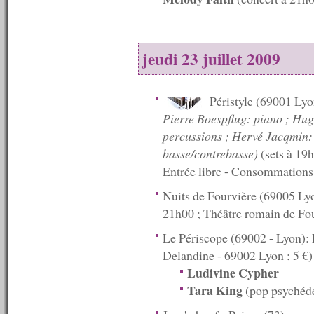
2007
----------
n°59 : 24/12/2007
n°58 : 17/12/2007
jeudi 23 juillet 2009
n°57 : 10/12/2007
n°56 : 03/12/2007
n°55 : 26/11/2007
n°54 : 19/11/2007
Péristyle (69001 Ly
n°53 : 12/11/2007
Pierre Boespflug: piano ; Hu
n°52 : 05/11/2007
percussions ; Hervé Jacqmin:
n°51 : 29/10/2007
n°50 : 25/10/2007
basse/contrebasse)
(sets à 19h
n°49 : 24/10/2007
Entrée libre - Consommations
n°48 : 23/10/2007
n°47 : 22/10/2007
Nuits de Fourvière (69005 Ly
n°46 : 19/10/2007
21h00 ; Théâtre romain de Fou
n°45 : 18/10/2007
n°44 : 17/10/2007
Le Périscope (69002 - Lyon):
n°43 : 15/10/2007
Delandine - 69002 Lyon ; 5 €
n°42 : 14/10/2007
n°41 : 13/10/2007
Ludivine Cypher
n°40 : 12/10/2007
Tara King
(pop psychéde
n°39 : 11/10/2007
n°38 : 10/10/2007