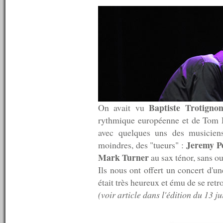
n°442 : 10/07/2013
n°441 : 09/07/2013
n°440 : 08/07/2013
n°439 : 07/07/2013
n°438 : 06/07/2013
n°437 : 05/07/2013
n°436 : 04/07/2013
n°435 : 03/07/2013
n°434 : 02/07/2013
n°433 : 01/07/2013
n°432 : 30/06/2013
Baptiste Trotigno
On avait vu
n°431 : 29/06/2013
rythmique européenne et de Tom H
n°430 : 24/06/2013
avec quelques uns des musicien
n°429 : 17/06/2013
n°428 : 10/06/2013
Jeremy Pe
moindres, des "tueurs" :
n°427 : 03/06/2013
Mark Turner
au sax ténor, sans o
n°426 : 27/05/2013
Ils nous ont offert un concert d'u
n°425 : 20/05/2013
n°424 : 13/05/2013
était très heureux et ému de se ret
n°423 : 06/05/2013
(voir article dans l'édition du 13 jui
n°422 : 29/04/2013
n°421 : 22/04/2013
n°420 : 15/04/2013