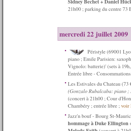
Sidney Bechet + Daniel Hück
n°80 : 02/06/2008
21h00 ; parking du centre 73
n°79 : 26/05/2008
n°78 : 19/05/2008
n°77 : 12/05/2008
n°76 : 05/05/2008
n°75 : 28/04/2008
mercredi 22 juillet 2009
n°74 : 21/04/2008
n°73 : 14/04/2008
n°72 : 07/04/2008
Péristyle (69001 Ly
n°71 : 31/03/2008
piano ; Emile Parisien: saxop
n°70 : 24/03/2008
n°69 : 17/03/2008
Vignolo: batterie)' (sets à 19h
n°68 : 10/03/2008
Entrée libre - Consommations
n°67 : 03/03/2008
n°66 : 27/02/2008
Les Estivales du Chateau (7
n°66 : 18/02/2008
(Gonzalo Rubalcaba: piano ; 
n°65 : 11/02/2008
(concert à 21h00 ; Cour d'Ho
n°64 : 04/02/2008
n°63 : 28/01/2008
Chambéry ; entrée libre ;
voir 
n°62 : 21/01/2008
n°61 : 14/01/2008
Jazz'n bouf - Bourg St-Mauric
n°60 : 07/01/2008
hommage à Duke Ellington + 
----------
Melody Faith
(concert à 21h0