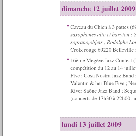
n°283 : 09/05/2011
dimanche 12 juillet 2009
n°282 : 02/05/2011
n°281 : 25/04/2011
n°280 : 18/04/2011
Caveau du Chien à 3 pattes (6
n°279 : 11/04/2011
saxophones alto et baryton ; 
n°278 : 04/04/2011
n°277 : 28/03/2011
soprano,objets ; Rodolphe Lou
n°276 : 21/03/2011
Croix rouge 69220 Belleville ;
n°275 : 14/03/2011
n°274 : 07/03/2011
16ème Megève Jazz Contest (7
n°273 : 28/02/2011
compétition du 12 au 14 juille
n°272 : 26/02/2011
n°271 : 21/02/2011
Five ; Cosa Nostra Jazz Band 
n°270 : 14/02/2011
Valentin & her Blue Five ; Ne
n°269 : 07/02/2011
River Saône Jazz Band ; Sequa
n°268 : 31/01/2011
(concerts de 17h30 à 22h00 sur
n°267 : 24/01/2011
n°266 : 17/01/2011
n°265 : 10/01/2011
n°264 : 03/01/2011
----------
lundi 13 juillet 2009
2010
----------