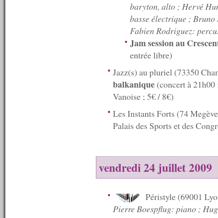
baryton, alto ; Hervé Hum
n°13 : 08/07/2007
basse électrique ; Bruno 
n°12 : 07/07/2007
n°11 : 06/07/2007
Fabien Rodriguez: percu
n°10 : 05/07/2007
Jam session au Crescen
n°9 : 04/07/2007<
entrée libre)
n°8 : 03/07/2007<
n°7 : 02/07/2007<
Jazz(s) au pluriel (73350 Ch
n°6 : 01/07/2007<
balkanique
n°5 : 30/06/2007<
(concert à 21h00 
n°4 : 29/06/2007<
Vanoise ; 5€ / 8€)
n°3 : 28/06/2007<
n°2 (indisponible)
Les Instants Forts (74 Megèv
n°1 (indisponible)
Palais des Sports et des Cong
vendredi 24 juillet 2009
Péristyle (69001 Ly
Pierre Boespflug: piano ; Hu