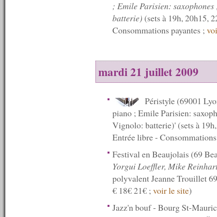
n°104 : 07/08/2008
; Emile Parisien: saxophones 
n°103 : 06/08/2008
batterie)
(sets à 19h, 20h15, 22
n°102 : 04/08/2008
Consommations payantes ;
voi
n°101 : 28/07/2008
n°100 : 21/07/2008
n°99 : 14/07/2008
n°98 : 11/07/2008
n°97 : 10/07/2008
mardi 21 juillet 2009
n°96 : 09/07/2008
n°95 : 08/07/2008
n°94 : 07/07/2008
Péristyle (69001 Ly
n°93 : 06/07/2008
piano ; Emile Parisien: saxop
n°92 : 05/07/2008
n°91 : 04/07/2008
Vignolo: batterie)' (sets à 19h
n°90 : 03/07/2008
Entrée libre - Consommations
n°89 : 02/07/2008
n°88 : 01/07/2008
Festival en Beaujolais (69 Be
n°87 : 30/06/2008
Yorgui Loeffler, Mike Reinhart
n°86 : 29/06/2008
polyvalent Jeanne Trouillet 6
n°85 : 28/06/2008
n°84 : 26/06/2008
€ 18€ 21€ ;
voir le site
)
n°83 : 23/06/2008
n°82 : 16/06/2008
Jazz'n bouf - Bourg St-Mauric
n°81 : 09/06/2008