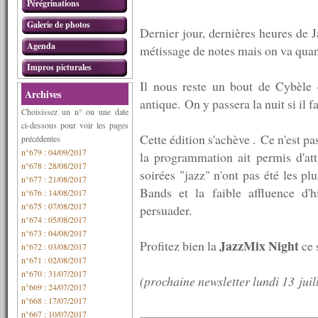
Pérégrinations
Galerie de photos
Dernier jour, dernières heures de J
Agenda
métissage de notes mais on va quan
Impros picturales
Il nous reste un bout de Cybèle e
Archives
antique. On y passera la nuit si il f
Choisissez un n° ou une date
ci-dessous pour voir les pages
Cette édition s'achève . Ce n'est pa
précédentes
n°679 : 04/09/2017
la programmation ait permis d'att
n°678 : 28/08/2017
soirées "jazz" n'ont pas été les plu
n°677 : 21/08/2017
Bands et la faible affluence d'h
n°676 : 14/08/2017
n°675 : 07/08/2017
persuader.
n°674 : 05/08/2017
n°673 : 04/08/2017
JazzMix Night
Profitez bien la
ce 
n°672 : 03/08/2017
n°671 : 02/08/2017
n°670 : 31/07/2017
(prochaine newsletter lundi 13 juil
n°669 : 24/07/2017
n°668 : 17/07/2017
n°667 : 10/07/2017