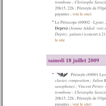
trombone ; Christophe Sarazin
n°171 : 06/08/2009
20h15, 22h ; Péristyle de l'O
n°170 : 05/08/2009
payantes ;
voir le site
)
n°169 : 04/08/2009
n°168 : 03/08/2009
Le Périscope (69002 - Lyon):
n°167 : 27/07/2009
n°166 : 20/07/2009
Deprez
(Jeanne Added: voix et
n°165 : 13/07/2009
Deprez: guitare)
(concert à 21
n°164 : 10/07/2009
le site
n°163 : 09/07/2009
n°162 : 08/07/2009
n°161 : 07/07/2009
n°160 : 06/07/2009
samedi 18 juillet 2009
n°159 : 05/07/2009
n°158 : 04/07/2009
n°157 : 03/07/2009
n°156 : 02/07/2009
Péristyle (69001 Ly
n°155 : 01/07/2009
clavier, composition ; Julien 
n°154 : 30/06/2009
n°153 : 29/06/2009
saxophones ; Vincent Périer:
n°152 : 28/06/2009
trombone ; Christophe Sarazin
n°151 : 27/06/2009
20h15, 22h ; Péristyle de l'O
n°150 : 22/06/2009
payantes ;
voir le site
)
n°149 : 15/06/2009