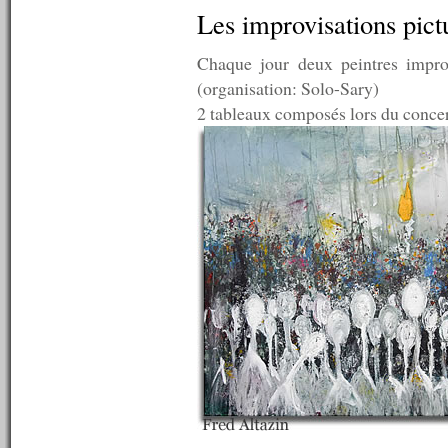
n°578 : 09/11/2015
Les improvisations pict
n°577 : 02/11/2015
n°576 : 26/10/2015
Chaque jour deux peintres impro
n°575 : 19/10/2015
n°574 : 12/10/2015
(organisation: Solo-Sary)
n°573 : 05/10/2015
2 tableaux composés lors du concer
n°572 : 28/09/2015
n°571 : 21/09/2015
n°570 : 14/09/2015
n°569 : 07/09/2015
n°568 : 31/08/2015
n°567 : 24/08/2015
n°566 : 17/08/2015
n°565 : 10/08/2015
n°564 : 08/08/2015
n°563 : 07/08/2015
n°562 : 06/08/2015
n°561 : 05/08/2015
n°560 : 03/08/2015
n°559 : 27/07/2015
n°558 : 20/07/2015
n°557 : 13/07/2015
n°556 : 06/07/2015
n°555 : 29/06/2015