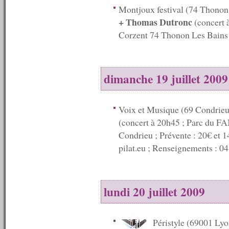
Montjoux festival (74 Thonon
2008
----------
+ Thomas Dutronc
(concert 
n°125 : 22/12/2008
Corzent 74 Thonon Les Bains 
n°124 : 15/12/2008
n°123 : 08/12/2008
n°122 : 01/12/2008
n°121 : 24/11/2008
dimanche 19 juillet 2009
n°120 : 17/11/2008
n°119 : 10/11/2008
n°118 : 03/11/2008
n°117 : 27/10/2008
Voix et Musique (69 Condrie
n°116 : 20/10/2008
(concert à 20h45 ; Parc du FA
n°115 : 13/10/2008
Condrieu ; Prévente : 20€ et 1
n°114 : 06/10/2008
n°113 : 29/09/2008
pilat.eu ; Renseignements : 04
n°112 : 22/09/2008
n°111 : 15/09/2008
n°110 : 08/09/2008
n°109 : 01/09/2008
lundi 20 juillet 2009
n°108 : 25/08/2008
n°107 : 11/08/2008
n°106 : 09/08/2008
Péristyle (69001 Ly
n°105 : 08/08/2008