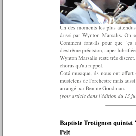
n°466 : 04/11/2013
n°465 : 28/10/2013
n°464 : 21/10/2013
n°463 : 14/10/2013
n°462 : 07/10/2013
Un des moments les plus attendus 
n°461 : 30/09/2013
drivé par Wynton Marsalis. On en
n°460 : 23/09/2013
Comment font-ils pour que "ça s
n°459 : 16/09/2013
n°458 : 09/09/2013
d'extrême précision, super lubrifié
n°457 : 02/09/2013
Wynton Marsalis reste très discret
n°456 : 26/08/2013
chorus qu'au rappel.
n°455 : 19/08/2013
Coté musique, ils nous ont offert
n°454 : 12/08/2013
n°453 : 10/08/2013
musiciens de l'orchestre mais auss
n°452 : 09/08/2013
arrangé par Bennie Goodman.
n°451 : 08/08/2013
(voir article dans l'édition du 13 jui
n°450 : 07/08/2013
n°449 : 05/08/2013
n°448 : 29/07/2013
n°447 : 22/07/2013
n°446 : 15/07/2013
Baptiste Trotignon quinte
n°445 : 13/07/2013
n°444 : 12/07/2013
Pelt
n°443 : 11/07/2013