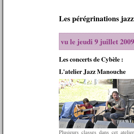
n°554 : 22/06/2015
n°553 : 15/06/2015
Les pérégrinations jazz
n°552 : 08/06/2015
n°551 : 01/06/2015
n°550 : 25/05/2015
n°549 : 18/05/2015
n°548 : 11/05/2015
vu le jeudi 9 juillet 20
n°547 : 04/05/2015
n°546 : 27/04/2015
n°545 : 20/04/2015
Les concerts de Cybèle :
n°544 : 13/04/2015
n°543 : 06/04/2015
L'atelier Jazz Manouche
n°542 : 30/03/2015
n°541 : 23/03/2015
n°540 : 20/03/2015
n°539 : 16/03/2015
n°538 : 09/03/2015
n°537 : 02/03/2015
n°536 : 23/02/2015
n°535 : 16/02/2015
n°534 : 09/02/2015
n°533 : 02/02/2015
n°532 : 26/01/2015
Plusieurs classes dans cet ateli