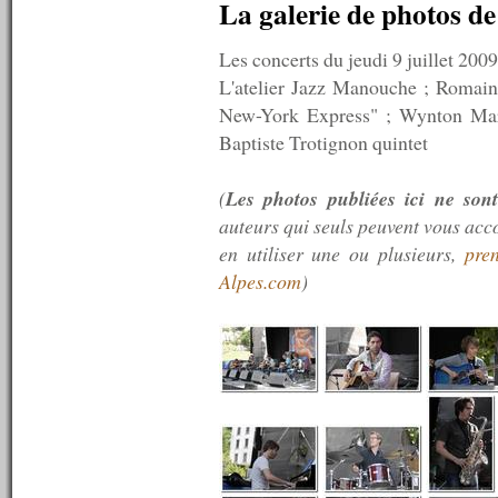
La galerie de photos d
n°398 : 12/11/2012
n°397 : 05/11/2012
Les concerts du jeudi 9 juillet 2009
n°396 : 29/10/2012
n°395 : 22/10/2012
L'atelier Jazz Manouche ; Romain 
n°394 : 15/10/2012
New-York Express" ; Wynton Mars
n°393 : 08/10/2012
Baptiste Trotignon quintet
n°392 : 01/10/2012
n°391 : 24/09/2012
n°390 : 17/09/2012
(
Les photos publiées ici ne sont
n°389 : 10/09/2012
auteurs qui seuls peuvent vous acco
n°388 : 03/09/2012
n°387 : 27/08/2012
en utiliser une ou plusieurs,
pre
n°386 : 20/08/2012
Alpes.com
)
n°385 : 13/08/2012
n°384 : 06/08/2012
n°383 : 04/08/2012
n°382 : 03/08/2012
n°381 : 02/08/2012
n°380 : 01/08/2012
n°379 : 30/07/2012
n°378 : 23/07/2012
n°377 : 16/07/2012
n°376 : 13/07/2012