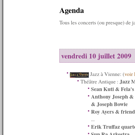
n°351 : 23/04/2012
Agenda
n°350 : 16/04/2012
n°349 : 09/04/2012
n°348 : 02/04/2012
Tous les concerts (ou presque) de 
n°347 : 26/03/2012
n°346 : 19/03/2012
n°345 : 12/03/2012
n°344 : 05/03/2012
n°343 : 27/02/2012
vendredi 10 juillet 2009
n°342 : 20/02/2012
n°341 : 13/02/2012
n°340 : 06/02/2012
n°339 : 30/01/2012
Jazz à Vienne: (
voir 
n°338 : 23/01/2012
Jazz M
Théâtre Antique :
n°337 : 16/01/2012
Sean Kuti & Fela's
n°336 : 09/01/2012
n°335 : 02/01/2012
Anthony Joseph &
----------
& Joseph Bowie
2011
Roy Ayers & friend
----------
n°334 : 26/12/2011
...
n°333 : 19/12/2011
Erik Truffaz quart
n°332 : 12/12/2011
Sun Ra Arkestra