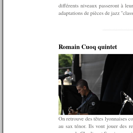
n°531 : 19/01/2015
différents niveaux passeront à leu
n°530 : 12/01/2015
adaptations de pièces de jazz "clas
n°529 : 05/01/2015
----------
2014
----------
n°528 : 22/12/2014
n°527 : 15/12/2014
Romain Cuoq quintet
n°526 : 08/12/2014
n°525 : 01/12/2014
n°524 : 24/11/2014
n°523 : 17/11/2014
n°522 : 10/11/2014
n°521 : 03/11/2014
n°520 : 27/10/2014
n°519 : 20/10/2014
n°518 : 13/10/2014
n°517 : 06/10/2014
n°516 : 29/09/2014
n°515 : 22/09/2014
n°514 : 15/09/2014
On retrouve des têtes lyonnaises 
n°513 : 08/09/2014
au sax ténor. Ils vont jouer des 
n°512 : 01/09/2014
n°511 : 25/08/2014