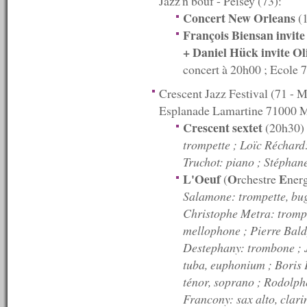
Jazz'n bouf - Peisey (73):
n°37 : 08/10/2007
Concert New Orleans
(
n°36 : 07/10/2007
François Biensan invit
n°35 : 06/10/2007
n°34 : 05/10/2007
+ Daniel Hück invite O
n°33 : 04/10/2007
concert à 20h00 ; Ecole 7
n°32 : 03/10/2007
n°31 : 01/10/2007
Crescent Jazz Festival (71 - M
n°30 : 16/09/2007
Esplanade Lamartine 71000 Mâ
n°29 : 30/08/2007
n°28 : 05/08/2007
Crescent sextet
(20h30)
n°27 : 04/08/2007
trompette ; Loïc Réchard:
n°26 : 03/08/2007
Truchot: piano ; Stéphane
n°25 : 02/08/2007
n°24 : 31/07/2007
L'Oeuf
O
E
(
rchestre
ner
n°23 : 30/07/2007
Salamone: trompette, bug
n°22 : 29/07/2007
Christophe Metra: trompe
n°21 : 27/07/2007
n°20 : 26/07/2007
mellophone ; Pierre Bald
n°19 : 14/07/2007
Destephany: trombone ; J
n°18 : 13/07/2007
tuba, euphonium ; Boris P
n°17 : 12/07/2007
ténor, soprano ; Rodolph
n°16 : 11/07/2007
n°15 : 10/07/2007
Francony: sax alto, clarin
n°14 : 09/07/2007