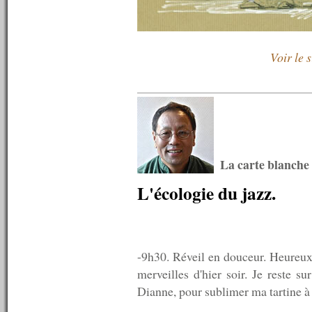
n°643 : 23/01/2017
n°642 : 16/01/2017
n°641 : 09/01/2017
n°640 : 02/01/2017
----------
Voir le 
2016
----------
n°639 : 19/12/2016
n°638 : 12/12/2016
n°637 : 05/12/2016
n°636 : 28/11/2016
n°635 : 21/11/2016
n°634 : 14/11/2016
La carte blanche
n°633 : 07/11/2016
L'écologie du jazz.
n°632 : 31/10/2016
n°631 : 24/10/2016
n°630 : 17/10/2016
n°629 : 10/10/2016
n°628 : 03/10/2016
n°627 : 26/09/2016
-9h30. Réveil en douceur. Heureux 
n°626 : 19/09/2016
merveilles d'hier soir. Je reste s
n°625 : 12/09/2016
Dianne, pour sublimer ma tartine à 
n°624 : 05/09/2016
n°623 : 29/08/2016