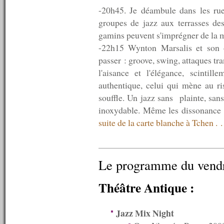
n°622 : 22/08/2016
-20h45. Je déambule dans les rue
n°621 : 15/08/2016
groupes de jazz aux terrasses des
n°620 : 08/08/2016
gamins peuvent s'imprégner de la 
n°619 : 06/08/2016
n°618 : 04/08/2016
-22h15 Wynton Marsalis et son o
n°617 : 03/08/2016
passer : groove, swing, attaques t
n°616 : 01/08/2016
l'aisance et l'élégance, scintil
n°615 : 30/07/2016
n°614 : 25/07/2016
authentique, celui qui mène au ris
n°613 : 18/07/2016
souffle. Un jazz sans plainte, sans 
n°612 : 11/07/2016
inoxydable. Même les dissonance 
n°611 : 04/07/2016
n°610 : 27/06/2016
suite de la carte blanche à Tchen . .
n°609 : 20/06/2016
n°608 : 13/06/2016
n°607 : 06/06/2016
n°606 : 30/05/2016
Le programme du vendre
n°605 : 23/05/2016
n°604 : 16/05/2016
Théâtre Antique :
n°603 : 09/05/2016
n°602 : 02/05/2016
n°601 : 25/04/2016
Jazz Mix Night
n°600 : 18/04/2016
n°599 : 11/04/2016