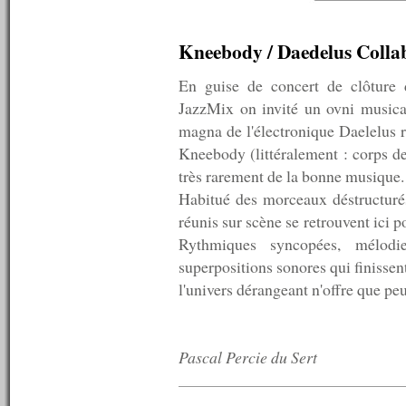
n°419 : 08/04/2013
n°418 : 01/04/2013
n°417 : 25/03/2013
Kneebody / Daedelus Colla
n°416 : 18/03/2013
n°415 : 11/03/2013
En guise de concert de clôture 
n°414 : 04/03/2013
JazzMix on invité un ovni musical
n°413 : 25/02/2013
n°412 : 18/02/2013
magna de l'électronique Daelelus r
n°411 : 11/02/2013
Kneebody (littéralement : corps de
n°410 : 04/02/2013
très rarement de la bonne musique.
n°409 : 28/01/2013
n°408 : 21/01/2013
Habitué des morceaux déstructurés 
n°407 : 14/01/2013
réunis sur scène se retrouvent ici 
n°406 : 07/01/2013
Rythmiques syncopées, mélodie
----------
superpositions sonores qui finissent 
2012
----------
l'univers dérangeant n'offre que peu 
n°405 : 31/12/2012
n°404 : 24/12/2012
n°403 : 17/12/2012
n°402 : 10/12/2012
Pascal Percie du Sert
n°401 : 03/12/2012
n°400 : 26/11/2012
n°399 : 19/11/2012