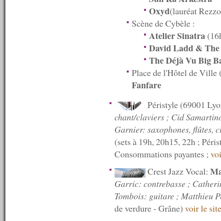
n°331 : 05/12/2011
Oxyd
(lauréat Rezz
n°330 : 28/11/2011
n°329 : 21/11/2011
Scène de Cybèle :
n°328 : 14/11/2011
Atelier Sinatra
(16
n°327 : 07/11/2011
David Ladd & The
n°326 : 31/10/2011
n°325 : 24/10/2011
The Déjà Vu Big B
n°324 : 17/10/2011
Place de l'Hôtel de Ville
n°323 : 10/10/2011
Fanfare
n°322 : 03/10/2011
n°321 : 26/09/2011
Péristyle (69001 Ly
n°320 : 19/09/2011
n°319 : 12/09/2011
chant/claviers ; Cid Samartin
n°318 : 05/09/2011
Garnier: saxophones, flûtes, c
n°317 : 29/08/2011
(sets à 19h, 20h15, 22h ; Péris
n°316 : 22/08/2011
n°315 : 15/08/2011
Consommations payantes ;
voi
n°314 : 08/08/2011
n°313 : 06/08/2011
Ma
Crest Jazz Vocal:
n°312 : 05/08/2011
Garric: contrebasse ; Catherin
n°311 : 04/08/2011
Tombois: guitare ; Matthieu P
n°310 : 03/08/2011
n°309 : 02/08/2011
de verdure - Grâne)
voir le sit
n°308 : 01/08/2011