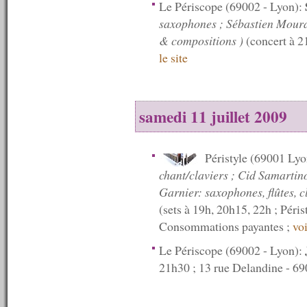
Le Périscope (69002 - Lyon):
n°307 : 25/07/2011
n°306 : 18/07/2011
saxophones ; Sébastien Mouran
n°305 : 13/07/2011
& compositions )
(concert à 2
n°304 : 12/07/2011
le site
n°303 : 11/07/2011
n°302 : 10/07/2011
n°301 : 09/07/2011
n°300 : 08/07/2011
n°299 : 07/07/2011
samedi 11 juillet 2009
n°298 : 06/07/2011
n°297 : 05/07/2011
n°296 : 04/07/2011
Péristyle (69001 Ly
n°295 : 03/07/2011
chant/claviers ; Cid Samartin
n°294 : 02/07/2011
n°293 : 01/07/2011
Garnier: saxophones, flûtes, c
n°292 : 30/06/2011
(sets à 19h, 20h15, 22h ; Péris
n°291 : 29/06/2011
Consommations payantes ;
voi
n°290 : 27/06/2011
n°289 : 20/06/2011
Le Périscope (69002 - Lyon):
n°288 : 13/06/2011
21h30 ; 13 rue Delandine - 69
n°287 : 06/06/2011
n°286 : 30/05/2011
n°285 : 23/05/2011
n°284 : 16/05/2011