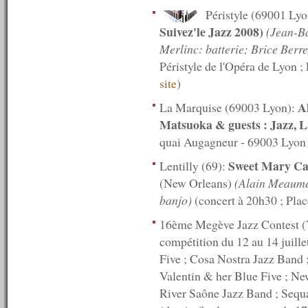
n°263 : 27/12/2010
Péristyle (69001 Ly
n°262 : 20/12/2010
Suivez'le Jazz 2008)
(Jean-Ba
n°261 : 13/12/2010
n°260 : 06/12/2010
Merlinc: batterie; Brice Berr
n°259 : 29/11/2010
Péristyle de l'Opéra de Lyon 
n°258 : 22/11/2010
site
)
n°257 : 15/11/2010
n°256 : 08/11/2010
Al
La Marquise (69003 Lyon):
n°255 : 01/11/2010
n°254 : 25/10/2010
Matsuoka & guests : Jazz, L
n°253 : 18/10/2010
quai Augagneur - 69003 Lyon ; 
n°252 : 11/10/2010
n°251 : 04/10/2010
Sweet Mary Cat
Lentilly (69):
n°250 : 27/09/2010
(New Orleans)
(Alain Meaume:
n°249 : 20/09/2010
banjo)
(concert à 20h30 ; Place
n°248 : 13/09/2010
n°247 : 06/09/2010
16ème Megève Jazz Contest (7
n°246 : 30/08/2010
n°245 : 23/08/2010
compétition du 12 au 14 juille
n°244 : 16/08/2010
Five ; Cosa Nostra Jazz Band 
n°243 : 09/08/2010
Valentin & her Blue Five ; Ne
n°242 : 07/08/2010
River Saône Jazz Band ; Sequa
n°241 : 06/08/2010
n°240 : 05/08/2010