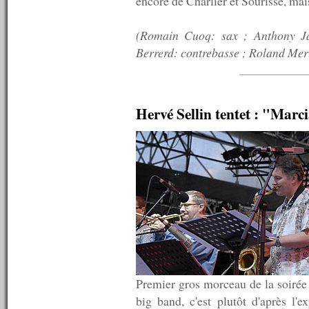
encore de Charlier et Sourisse, mai
n°510 : 18/08/2014
n°509 : 11/08/2014
(Romain Cuoq: sax ; Anthony J
n°508 : 09/08/2014
n°507 : 08/08/2014
Berrerd: contrebasse ; Roland Merl
n°506 : 07/08/2014
n°505 : 06/08/2014
n°504 : 04/08/2014
n°503 : 28/07/2014
Hervé Sellin tentet : "Marc
n°502 : 21/07/2014
n°501 : 14/07/2014
n°500 : 07/07/2014
n°499 : 30/06/2014
n°498 : 23/06/2014
n°497 : 16/06/2014
n°496 : 09/06/2014
n°495 : 02/06/2014
n°494 : 26/05/2014
n°493 : 19/05/2014
n°492 : 12/05/2014
n°491 : 05/05/2014
n°490 : 28/04/2014
Premier gros morceau de la soirée 
n°489 : 21/04/2014
n°488 : 14/04/2014
big band, c'est plutôt d'après l'e