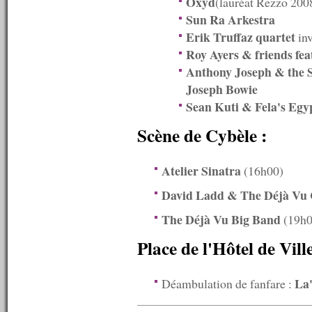
Oxyd
(lauréat Rezzo 200
n°598 : 04/04/2016
Sun Ra Arkestra
n°597 : 28/03/2016
Erik Truffaz quartet
inv
n°596 : 21/03/2016
Roy Ayers & friends fe
n°595 : 14/03/2016
n°594 : 07/03/2016
Anthony Joseph & the
n°593 : 29/02/2016
Joseph Bowie
n°592 : 22/02/2016
Sean Kuti & Fela's Egyp
n°591 : 15/02/2016
n°590 : 08/02/2016
Scène de Cybèle :
n°589 : 01/02/2016
n°588 : 25/01/2016
n°587 : 18/01/2016
Atelier Sinatra
(16h00)
n°586 : 11/01/2016
n°585 : 04/01/2016
David Ladd & The Déjà Vu
----------
2015
The Déjà Vu Big Band
(19h0
----------
n°584 : 21/12/2015
Place de l'Hôtel de Vill
n°583 : 14/12/2015
n°582 : 07/12/2015
n°581 : 30/11/2015
La'
Déambulation de fanfare :
n°580 : 23/11/2015
n°579 : 16/11/2015