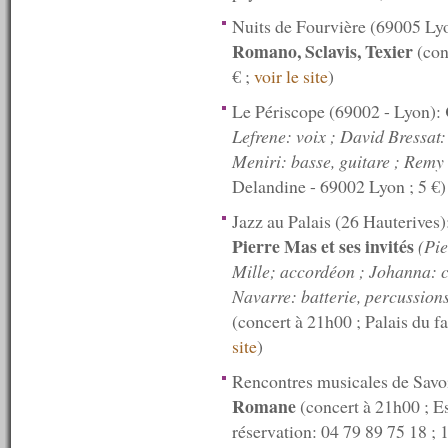
n°148 : 08/06/2009
Nuits de Fourvière (69005 Ly
n°147 : 01/06/2009
n°146 : 25/05/2009
Romano, Sclavis, Texier
(con
n°145 : 18/05/2009
€ ;
voir le site
)
n°144 : 11/05/2009
n°143 : 04/05/2009
Le Périscope (69002 - Lyon):
n°142 : 27/04/2009
Lefrene: voix ; David Bressat
n°141 : 20/04/2009
Meniri: basse, guitare ; Remy
n°140 : 13/04/2009
n°139 : 06/04/2009
Delandine - 69002 Lyon ; 5 €
n°138 : 30/03/2009
n°137 : 23/03/2009
Jazz au Palais (26 Hauterives)
n°136 : 16/03/2009
Pierre Mas et ses invités
(Pie
n°135 : 09/03/2009
Mille; accordéon ; Johanna: c
n°134 : 02/03/2009
n°133 : 23/02/2009
Navarre: batterie, percussions
n°132 : 16/02/2009
(concert à 21h00 ; Palais du fa
n°131 : 09/02/2009
site
)
n°130 : 02/02/2009
n°129 : 26/01/2009
Rencontres musicales de Savoi
n°128 : 19/01/2009
Romane
(concert à 21h00 ; E
n°127 : 12/01/2009
n°126 : 05/01/2009
réservation: 04 79 89 75 18 ; 
----------