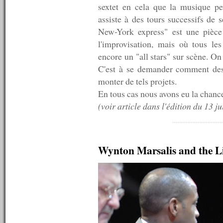
n°487 : 07/04/2014
sextet en cela que la musique pe
n°486 : 31/03/2014
assiste à des tours successifs de 
n°485 : 24/03/2014
n°484 : 17/03/2014
New-York express" est une pièce 
n°483 : 10/03/2014
l'improvisation, mais où tous le
n°482 : 03/03/2014
encore un "all stars" sur scène. On 
n°481 : 24/02/2014
n°480 : 17/02/2014
C'est à se demander comment des
n°479 : 10/02/2014
monter de tels projets.
n°478 : 03/02/2014
En tous cas nous avons eu la chance
n°477 : 27/01/2014
(voir article dans l'édition du 13 jui
n°476 : 20/01/2014
n°475 : 13/01/2014
n°474 : 06/01/2014
----------
2013
Wynton Marsalis and the L
----------
n°473 : 23/12/2013
n°472 : 16/12/2013
n°471 : 09/12/2013
n°470 : 02/12/2013
n°469 : 25/11/2013
n°468 : 18/11/2013
n°467 : 11/11/2013