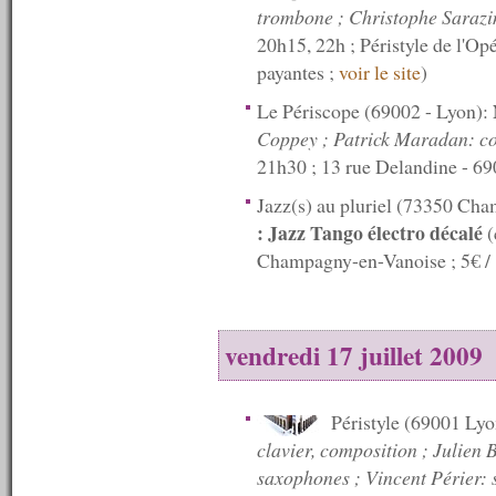
2009
trombone ; Christophe Sarazin
----------
20h15, 22h ; Péristyle de l'O
n°193 : 21/12/2009
payantes ;
voir le site
)
n°192 : 14/12/2009
n°191 : 07/12/2009
Le Périscope (69002 - Lyon):
n°190 : 30/11/2009
Coppey ; Patrick Maradan: con
n°189 : 23/11/2009
n°188 : 16/11/2009
21h30 ; 13 rue Delandine - 69
n°187 : 09/11/2009
n°186 : 02/11/2009
Jazz(s) au pluriel (73350 Ch
n°185 : 26/10/2009
: Jazz Tango électro décalé
(
n°184 : 19/10/2009
Champagny-en-Vanoise ; 5€ / 
n°183 : 12/10/2009
n°182 : 05/10/2009
n°181 : 28/09/2009
n°180 : 21/09/2009
vendredi 17 juillet 2009
n°179 : 14/09/2009
n°178 : 07/09/2009
n°177 : 31/08/2009
n°176 : 24/08/2009
Péristyle (69001 Ly
n°175 : 17/08/2009
clavier, composition ; Julien 
n°174 : 10/08/2009
saxophones ; Vincent Périer:
n°173 : 08/08/2009
n°172 : 07/08/2009